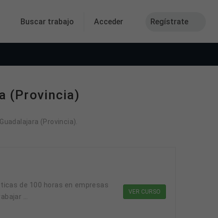
Buscar trabajo
Acceder
Regístrate
a (Provincia)
uadalajara (Provincia).
cticas de 100 horas en empresas
VER CURSO
bajar ...