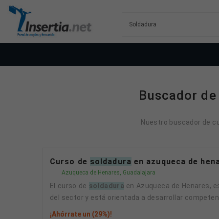
Buscador de 
Nuestro buscador de cu
Curso de
soldadura
en azuqueca de hena
Azuqueca de Henares, Guadalajara
El curso de
soldadura
en Azuqueca de Henares, es
del sector y está orientada a desarrollar competenc
¡Ahórrate un (29%)!