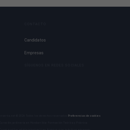
CONTACTO
Candidatos
Empresas
SÍGUENOS EN REDES SOCIALES
Insertia.net © 2026 Todos los derechos reservados
Preferencias de cookies
Curso de jardinería en Hondarribia: Formación Teórica y Práctica
Curso auxiliar administrativa/o en Alsasua -con prácticas empresa-