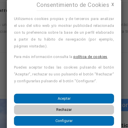
Consentimiento de Cookies
X
torre -con prácticas empresa-
Utilizamos cookies propias y de terceros para analizar
es una formación privada no reglada que incluye un módulo de pr
el uso del sitio web y/o mostrar publicidad relacionada
ias profesionales y a reforzar la preparación del alumno/a para tr
con tu preferencia sobre la base de un perfil elaborado
a partir de tu hábito de navegación (por ejemplo,
páginas visitadas).
Para más información consulta la
política de cookies
.
Mostrando página 1 de 2 (Total 8)
Puedes aceptar todas las cookies pulsando el botón
"Aceptar", rechazar su uso pulsando el botón "Rechazar"
1
2
y configurarlas pulsando el botón "Configurar".
Aceptar
Cursos co
Rechazar
Configurar
"Cursos con práctic