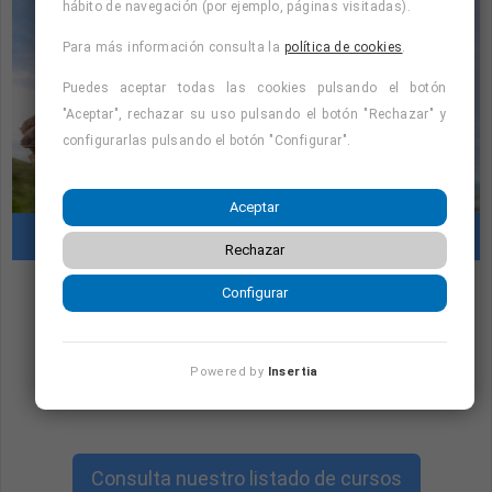
hábito de navegación (por ejemplo, páginas visitadas).
Para más información consulta la
política de cookies
.
Puedes aceptar todas las cookies pulsando el botón
"Aceptar", rechazar su uso pulsando el botón "Rechazar" y
configurarlas pulsando el botón "Configurar".
Aceptar
Cursos con prácticas en empresas
Rechazar
Configurar
"Cursos con prácticas en empresas:
consulta la oferta formativa disponible.
¡Precios con descuento!
"
Powered by
Insertia
Consulta nuestro listado de cursos