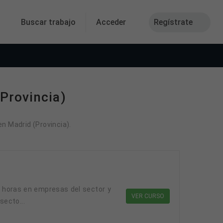
Buscar trabajo
Acceder
Regístrate
Provincia)
n Madrid (Provincia).
0 horas en empresas del sector y
VER CURSO
secto...