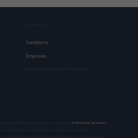
CONTACTO
Candidatos
Empresas
SÍGUENOS EN REDES SOCIALES
Insertia.net © 2026 Todos los derechos reservados
Preferencias de cookies
Curso de jardinería en Canovelles: Formación Teórica y Práctica
Curso auxiliar administrativa/o en Alcala del Rio -con prácticas empresa-