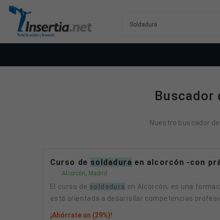
Buscador 
Nuestro buscador de 
Curso de
soldadura
en alcorcón -con pr
Alcorcón, Madrid
El curso de
soldadura
en Alcorcón, es una formaci
está orientada a desarrollar competencias profesion
¡Ahórrate un (29%)!