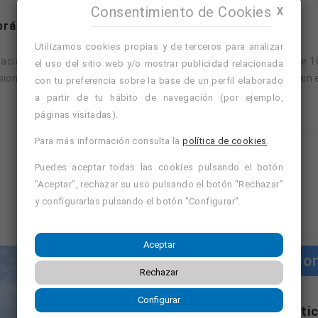
Consentimiento de Cookies
X
prácticas empresa-
Utilizamos cookies propias y de terceros para analizar
ción privada no reglada que incluye un módulo de prácticas de 
el uso del sitio web y/o mostrar publicidad relacionada
onales y a reforzar la preparación del alumno/a para trabajar en el
con tu preferencia sobre la base de un perfil elaborado
a partir de tu hábito de navegación (por ejemplo,
páginas visitadas).
Para más información consulta la
política de cookies
.
Mostrando página 1 de 21 (Total 82)
Puedes aceptar todas las cookies pulsando el botón
"Aceptar", rechazar su uso pulsando el botón "Rechazar"
1
2
3
4
…
21
y configurarlas pulsando el botón "Configurar".
Aceptar
Cursos co
Rechazar
Configurar
"Cursos con práctic