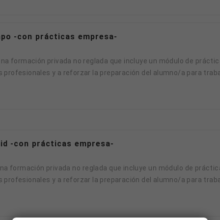
po -con prácticas empresa-
na formación privada no reglada que incluye un módulo de prácti
profesionales y a reforzar la preparación del alumno/a para trabaj
d -con prácticas empresa-
a formación privada no reglada que incluye un módulo de prácti
profesionales y a reforzar la preparación del alumno/a para trabaj