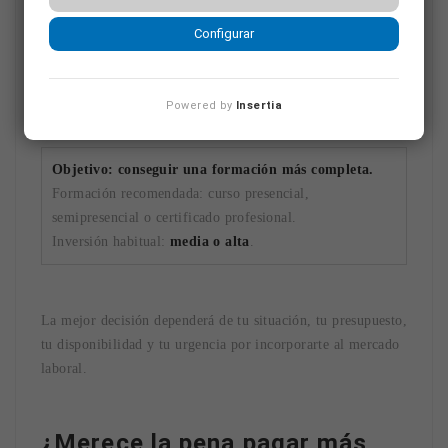
Configurar
Objetivo: prepararte con experiencia práctica.
Formación recomendada: curso con prácticas en
empresa.
Powered by
Insertia
Inversión habitual:
media
.
Objetivo: conseguir una formación más completa.
Formación recomendada: curso presencial,
semipresencial o certificado profesional.
Inversión habitual:
media o alta
.
La mejor decisión dependerá de tu situación, tu presupuesto,
tu disponibilidad y tu urgencia por incorporarte al mercado
laboral.
¿Merece la pena pagar más