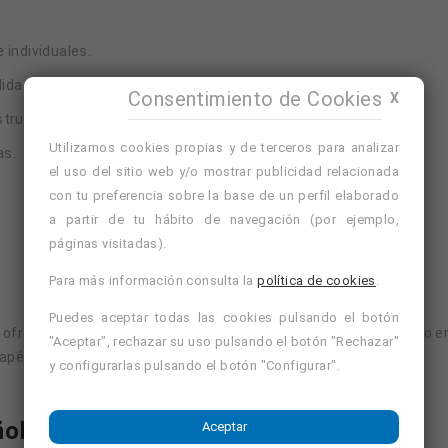
 individuales.
lidad.
Consentimiento de Cookies
X
tructor en tiempo real.
Utilizamos cookies propias y de terceros para analizar
as.
el uso del sitio web y/o mostrar publicidad relacionada
con tu preferencia sobre la base de un perfil elaborado
a partir de tu hábito de navegación (por ejemplo,
páginas visitadas).
Para más información consulta la
política de cookies
.
Puedes aceptar todas las cookies pulsando el botón
a ofrecer sesiones de aromaterapia como profesional autónomo en 
"Aceptar", rechazar su uso pulsando el botón "Rechazar"
rapéutico.
y configurarlas pulsando el botón "Configurar".
añol Hoy Mismo
Aceptar