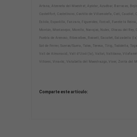
Artana, Atzeneta del Maestrat, Ayódar, Azuébar, Barracas, Bejís
Castellfort, Castellnovo, Castillo de Villamalefa, Catí, Caudiel,
Eslida, Espadilla, Fanzara, Figueroles, Forcall, Fuente la Reina
Montán, Montanejos, Morella, Navajas, Nules, Olocau del Rey, O
Puebla de Arenoso, Ribesalbes, Rossell, Sacañet, Salzadella (l
Sot de Ferrer, Sueras/Suera, Tales, Teresa, Tírig, Todolella, To
Vall de Almonacid, Vall d'Uixó (la), Vallat, Vallibona, Vilafamés
Villores, Vinaròs, Vistabella del Maestrazgo, Viver, Zorita del
Comparte este artículo: