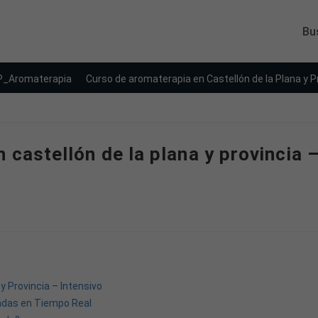
Bu
P_Aromaterapia
Curso de aromaterapia en Castellón de la Plana y Pr
castellón de la plana y provincia –
y Provincia – Intensivo
adas en Tiempo Real