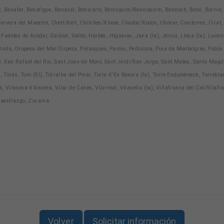
, Benafer, Benafigos, Benasal, Benicarló, Benicasim/Benicàssim, Benlloch, Betxí, Borriol,
 Cervera del Maestre, Chert/Xert, Chilches/Xilxes, Chodos/Xodos, Chóvar, Cinctorres, Cirat,
, Fuentes de Ayódar, Gaibiel, Geldo, Herbés, Higueras, Jana (la), Jérica, Llosa (la), Luce
nda, Oropesa del Mar/Orpesa, Palanques, Pavías, Peñíscola, Pina de Montalgrao, Pobla de
a), San Rafael del Río, Sant Joan de Moró, Sant Jordi/San Jorge, Sant Mateu, Santa Magda
ga, Torás, Toro (El), Torralba del Pinar, Torre d'En Besora (la), Torre Endoménech, Torrebl
, Vilanova d'Alcolea, Vilar de Canes, Vila-real, Vilavella (la), Villafranca del Cid/Vilafr
 Maestrazgo, Zucaina
Volver
Solicitar información