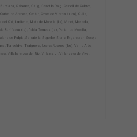
 Burriana, Cabanes, Càlig, Canet lo Roig, Castell de Cabres,
 Cortes de Arenoso, Costur, Coves de Vinromà (les), Culla,
na del Cid, Ludiente, Mata de Morella (la), Matet, Moncofa,
 Benifassà (la), Pobla Tornesa (la), Portell de Morella,
lena de Pulpis, Sarratella, Segorbe, Sierra Engarcerán, Soneja,
anca, Torrechiva, Traiguera, Useras/Useres (les), Vall d'Alba,
anca, Villahermosa del Río, Villamalur, Villanueva de Viver,