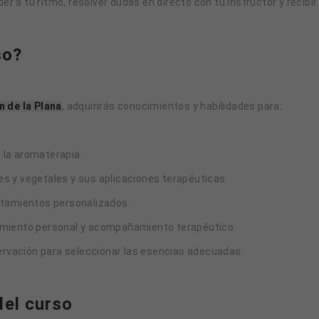
er a tu ritmo, resolver dudas en directo con tu instructor y recibi
so?
 de la Plana
, adquirirás conocimientos y habilidades para:
 la aromaterapia.
es y vegetales y sus aplicaciones terapéuticas.
ratamientos personalizados.
cimiento personal y acompañamiento terapéutico.
bservación para seleccionar las esencias adecuadas.
el curso