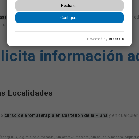
Rechazar
stellón de la Plana
intensivo, pero necesitas flexibilidad y como
Configurar
tu español desde cualquier lugar.
Powered by
Insertia
licita información a
as Localidades
ro
curso de aromaterapia en Castellón de la Plana
y en cualquier 
 Alfondeguilla, Algimia de Almonacid, Almazora/Almassora, Almedíjar, Almenara, Alquerías 