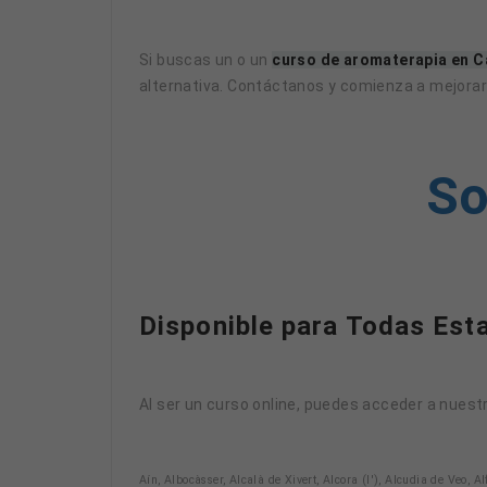
Si buscas un o un
curso de aromaterapia en Ca
alternativa. Contáctanos y comienza a mejorar 
So
Disponible para Todas Est
Al ser un curso online, puedes acceder a nuest
Aín, Albocàsser, Alcalà de Xivert, Alcora (l'), Alcudia de Veo,