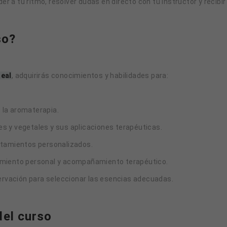
er a tu ritmo, resolver dudas en directo con tu instructor y recibi
so?
Real
, adquirirás conocimientos y habilidades para:
 la aromaterapia.
es y vegetales y sus aplicaciones terapéuticas.
ratamientos personalizados.
cimiento personal y acompañamiento terapéutico.
bservación para seleccionar las esencias adecuadas.
el curso