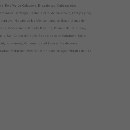
va, Bolaños de Calatrava, Brazatortas, Cabezarados,
llar de Santiago, Chillón, Corral de Calatrava, Cortijos (Los),
alatrava, Horcajo de los Montes, Labores (Las), Llanos del
cón, Piedrabuena, Poblete, Porzuna, Pozuelo de Calatrava,
ruela, San Carlos del Valle, San Lorenzo de Calatrava, Santa
bad, Torrenueva, Valdemanco del Esteras, Valdepeñas,
rlos, Villar del Pozo, Villarrubia de los Ojos, Villarta de San