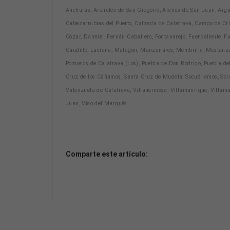
Anchuras, Arenales de San Gregorio, Arenas de San Juan, Argam
Cabezarrubias del Puerto, Calzada de Calatrava, Campo de Cript
Cózar, Daimiel, Fernán Caballero, Fontanarejo, Fuencaliente, F
Caudillo, Luciana, Malagón, Manzanares, Membrilla, Mestanza, 
Pozuelos de Calatrava (Los), Puebla de Don Rodrigo, Puebla del 
Cruz de los Cáñamos, Santa Cruz de Mudela, Socuéllamos, Solan
Valenzuela de Calatrava, Villahermosa, Villamanrique, Villamayo
Juan, Viso del Marqués
Comparte este artículo: