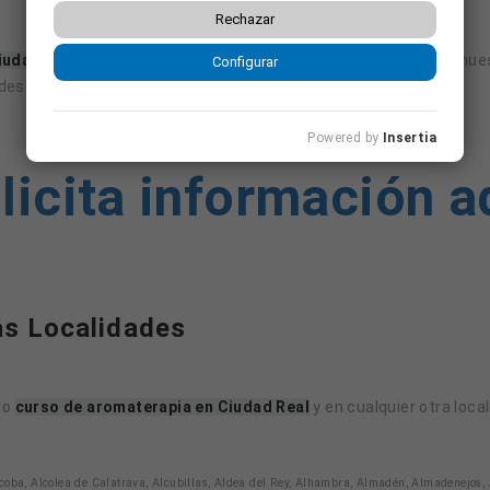
Rechazar
iudad Real
intensivo, pero necesitas flexibilidad y comodidad, nue
Configurar
esde cualquier lugar.
Powered by
Insertia
licita información a
as Localidades
ro
curso de aromaterapia en Ciudad Real
y en cualquier otra local
lcoba, Alcolea de Calatrava, Alcubillas, Aldea del Rey, Alhambra, Almadén, Almadenejos