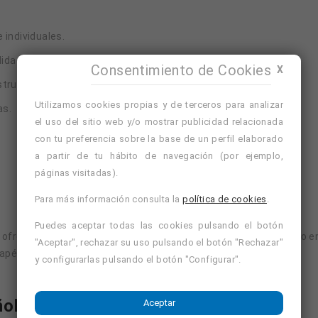
 individuales.
lidad.
Consentimiento de Cookies
X
tructor en tiempo real.
Utilizamos cookies propias y de terceros para analizar
as.
el uso del sitio web y/o mostrar publicidad relacionada
con tu preferencia sobre la base de un perfil elaborado
a partir de tu hábito de navegación (por ejemplo,
páginas visitadas).
Para más información consulta la
política de cookies
.
Puedes aceptar todas las cookies pulsando el botón
a ofrecer sesiones de aromaterapia como profesional autónomo en 
"Aceptar", rechazar su uso pulsando el botón "Rechazar"
rapéutico.
y configurarlas pulsando el botón "Configurar".
añol Hoy Mismo
Aceptar