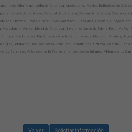
asilla de Alba, Argamasilla de Calatrava, Arroba de los Montes, Ballesteros de Calatra
ana, Cañada de Calatrava, Caracuel de Calatrava, Carrión de Calatrava, Carrizosa, Caste
uenllana, Fuente el Fresno, Granátula de Calatrava, Guadalmez, Herencia, Hinojosas de C
Miguelturra, Montiel, Moral de Calatrava, Navalpino, Navas de Estena, Pedro Muñoz, Pi
Príncipe, Puerto Lápice, Puertollano, Retuerta del Bullaque, Robledo (El), Ruidera, Sace
a (La), Solana del Pino, Terrinches, Tomelloso, Torralba de Calatrava, Torre de Juan A
r de Calatrava, Villanueva de la Fuente, Villanueva de los Infantes, Villanueva de San Ca
Volver
Solicitar información