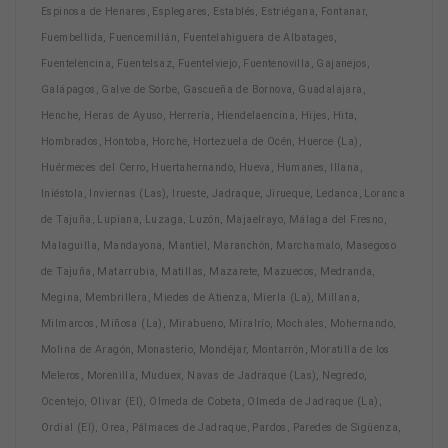
Espinosa de Henares, Esplegares, Establés, Estriégana, Fontanar,
Fuembellida, Fuencemillán, Fuentelahiguera de Albatages,
Fuentelencina, Fuentelsaz, Fuentelviejo, Fuentenovilla, Gajanejos,
Galápagos, Galve de Sorbe, Gascueña de Bornova, Guadalajara,
Henche, Heras de Ayuso, Herrería, Hiendelaencina, Hijes, Hita,
Hombrados, Hontoba, Horche, Hortezuela de Océn, Huerce (La),
Huérmeces del Cerro, Huertahernando, Hueva, Humanes, Illana,
Iniéstola, Inviernas (Las), Irueste, Jadraque, Jirueque, Ledanca, Loranca
de Tajuña, Lupiana, Luzaga, Luzón, Majaelrayo, Málaga del Fresno,
Malaguilla, Mandayona, Mantiel, Maranchón, Marchamalo, Masegoso
de Tajuña, Matarrubia, Matillas, Mazarete, Mazuecos, Medranda,
Megina, Membrillera, Miedes de Atienza, Mierla (La), Millana,
Milmarcos, Miñosa (La), Mirabueno, Miralrío, Mochales, Mohernando,
Molina de Aragón, Monasterio, Mondéjar, Montarrón, Moratilla de los
Meleros, Morenilla, Muduex, Navas de Jadraque (Las), Negredo,
Ocentejo, Olivar (El), Olmeda de Cobeta, Olmeda de Jadraque (La),
Ordial (El), Orea, Pálmaces de Jadraque, Pardos, Paredes de Sigüenza,