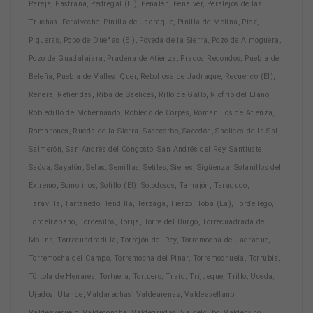
Pareja, Pastrana, Pedregal (El), Peñalén, Peñalver, Peralejos de las
Truchas, Peralveche, Pinilla de Jadraque, Pinilla de Molina, Pioz,
Piqueras, Pobo de Dueñas (El), Poveda de la Sierra, Pozo de Almoguera,
Pozo de Guadalajara, Prádena de Atienza, Prados Redondos, Puebla de
Beleña, Puebla de Valles, Quer, Rebollosa de Jadraque, Recuenco (El),
Renera, Retiendas, Riba de Saelices, Rillo de Gallo, Riofrío del Llano,
Robledillo de Mohernando, Robledo de Corpes, Romanillos de Atienza,
Romanones, Rueda de la Sierra, Sacecorbo, Sacedón, Saelices de la Sal,
Salmerón, San Andrés del Congosto, San Andrés del Rey, Santiuste,
Saúca, Sayatón, Selas, Semillas, Setiles, Sienes, Sigüenza, Solanillos del
Extremo, Somolinos, Sotillo (El), Sotodosos, Tamajón, Taragudo,
Taravilla, Tartanedo, Tendilla, Terzaga, Tierzo, Toba (La), Tordellego,
Tordelrábano, Tordesilos, Torija, Torre del Burgo, Torrecuadrada de
Molina, Torrecuadradilla, Torrejón del Rey, Torremocha de Jadraque,
Torremocha del Campo, Torremocha del Pinar, Torremochuela, Torrubia,
Tórtola de Henares, Tortuera, Tortuero, Traíd, Trijueque, Trillo, Uceda,
Ujados, Utande, Valdarachas, Valdearenas, Valdeavellano,
Valdeaveruelo, Valdeconcha, Valdegrudas, Valdelcubo, Valdenuño