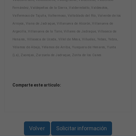
Fernández, Valdepeñas de la Sierra, Valderrebollo, Valdesotos,
Valfermoso de Tajuña, Valhermoso, Valtablado del Río, Valverde de los
Arroyos, Viana de Jadraque, Villanueva de Alcorón, Villanueva de
Argecilla, Villanueva de la Torre, Villares de Jadraque, Villaseca de
Henares, Villaseca de Uceda, Villel de Mesa, Viñuelas, Yebes, Yebra,
Yélamos de Abajo, Yélamos de Arriba, Yunquera de Henares, Yunta
(La), Zaorejas, Zarzuela de Jadraque, Zorita de los Canes
Comparte este artículo:
Volver
Solicitar información