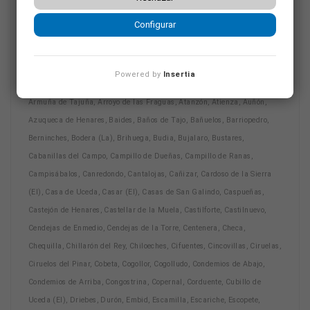
Albares, Albendiego, Alcocer, Alcolea de las Peñas, Alcolea del Pinar,
Configurar
Alcoroches, Aldeanueva de Guadalajara, Algar de Mesa, Algora,
Alhóndiga, Alique, Almadrones, Almoguera, Almonacid de Zorita, Alocén,
Alovera, Alustante, Angón, Anguita, Anquela del Ducado, Anquela del
Powered by
Insertia
Pedregal, Aranzueque, Arbancón, Arbeteta, Argecilla, Armallones,
Armuña de Tajuña, Arroyo de las Fraguas, Atanzón, Atienza, Auñón,
Azuqueca de Henares, Baides, Baños de Tajo, Bañuelos, Barriopedro,
Berninches, Bodera (La), Brihuega, Budia, Bujalaro, Bustares,
Cabanillas del Campo, Campillo de Dueñas, Campillo de Ranas,
Campisábalos, Canredondo, Cantalojas, Cañizar, Cardoso de la Sierra
(El), Casa de Uceda, Casar (El), Casas de San Galindo, Caspueñas,
Castejón de Henares, Castellar de la Muela, Castilforte, Castilnuevo,
Cendejas de Enmedio, Cendejas de la Torre, Centenera, Checa,
Chequilla, Chillarón del Rey, Chiloeches, Cifuentes, Cincovillas, Ciruelas,
Ciruelos del Pinar, Cobeta, Cogollor, Cogolludo, Condemios de Abajo,
Condemios de Arriba, Congostrina, Copernal, Corduente, Cubillo de
Uceda (El), Driebes, Durón, Embid, Escamilla, Escariche, Escopete,