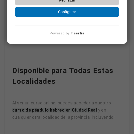
Rechazar
Solicita
Configurar
información
aquí
Powered by
Insertia
Disponible para Todas Estas
Localidades
Al ser un curso online, puedes acceder a nuestro
curso
de péndulo hebreo en Ciudad Real
y en
cualquier otra localidad de la provincia, incluyendo: