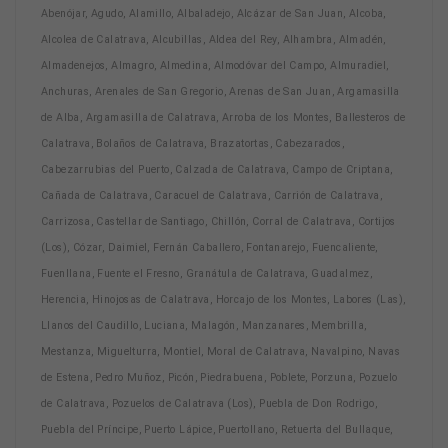
Abenójar, Agudo, Alamillo, Albaladejo, Alcázar de San Juan, Alcoba,
Alcolea de Calatrava, Alcubillas, Aldea del Rey, Alhambra, Almadén,
Almadenejos, Almagro, Almedina, Almodóvar del Campo, Almuradiel,
Anchuras, Arenales de San Gregorio, Arenas de San Juan, Argamasilla
de Alba, Argamasilla de Calatrava, Arroba de los Montes, Ballesteros de
Calatrava, Bolaños de Calatrava, Brazatortas, Cabezarados,
Cabezarrubias del Puerto, Calzada de Calatrava, Campo de Criptana,
Cañada de Calatrava, Caracuel de Calatrava, Carrión de Calatrava,
Carrizosa, Castellar de Santiago, Chillón, Corral de Calatrava, Cortijos
(Los), Cózar, Daimiel, Fernán Caballero, Fontanarejo, Fuencaliente,
Fuenllana, Fuente el Fresno, Granátula de Calatrava, Guadalmez,
Herencia, Hinojosas de Calatrava, Horcajo de los Montes, Labores (Las),
Llanos del Caudillo, Luciana, Malagón, Manzanares, Membrilla,
Mestanza, Miguelturra, Montiel, Moral de Calatrava, Navalpino, Navas
de Estena, Pedro Muñoz, Picón, Piedrabuena, Poblete, Porzuna, Pozuelo
de Calatrava, Pozuelos de Calatrava (Los), Puebla de Don Rodrigo,
Puebla del Príncipe, Puerto Lápice, Puertollano, Retuerta del Bullaque,