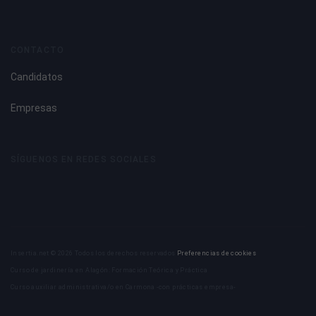
CONTACTO
Candidatos
Empresas
SÍGUENOS EN REDES SOCIALES
Insertia.net © 2026 Todos los derechos reservados
Preferencias de cookies
Curso de jardinería en Alagón: Formación Teórica y Práctica
Curso auxiliar administrativa/o en Carmona -con prácticas empresa-