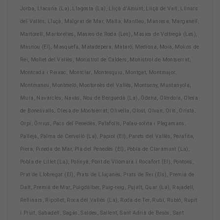
Jorba, Llacuna (La), Llagosta (La), Lliçà d'Amunt, Lliçà de Vall, Llinars
del Vallès, Lluçà, Malgrat de Mar, Malla, Manlleu, Manresa, Marganell,
Martorell, Martorelles, Masies de Roda (Les), Masies de Voltregà (Les),
Masnou (El), Masquefa, Matadepera, Mataró, Mediona, Moià, Molins de
Rei, Mollet del Vallès, Monistrol de Calders, Monistrol de Montserrat,
Montcada i Reixac, Montclar, Montesquiu, Montgat, Montmajor,
Montmaneu, Montmeló, Montornès del Vallès, Montseny, Muntanyola,
Mura, Navarcles, Navàs, Nou de Berguedà (La), Òdena, Olèrdola, Olesa
de Bonesvalls, Olesa de Montserrat, Olivella, Olost, Olvan, Orís, Oristà,
Orpí, Òrrius, Pacs del Penedès, Palafolls, Palau-solità i Plegamans,
Pallejà, Palma de Cervelló (La), Papiol (El), Parets del Vallès, Perafita,
Piera, Pineda de Mar, Pla del Penedès (El), Pobla de Claramunt (La),
Pobla de Lillet (La), Polinyà, Pont de Vilomara i Rocafort (El), Pontons,
Prat de Llobregat (El), Prats de Lluçanès, Prats de Rei (Els), Premià de
Dalt, Premià de Mar, Puigdàlber, Puig-reig, Pujalt, Quar (La), Rajadell,
Rellinars, Ripollet, Roca del Vallès (La), Roda de Ter, Rubí, Rubió, Rupit
i Pruit, Sabadell, Sagàs, Saldes, Sallent, Sant Adrià de Besòs, Sant