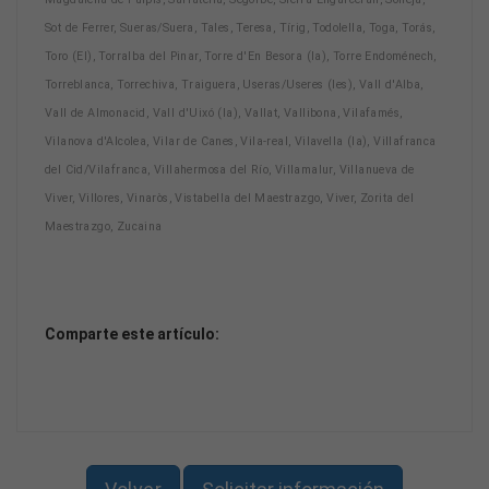
Sot de Ferrer, Sueras/Suera, Tales, Teresa, Tírig, Todolella, Toga, Torás,
Toro (El), Torralba del Pinar, Torre d'En Besora (la), Torre Endoménech,
Torreblanca, Torrechiva, Traiguera, Useras/Useres (les), Vall d'Alba,
Vall de Almonacid, Vall d'Uixó (la), Vallat, Vallibona, Vilafamés,
Vilanova d'Alcolea, Vilar de Canes, Vila-real, Vilavella (la), Villafranca
del Cid/Vilafranca, Villahermosa del Río, Villamalur, Villanueva de
Viver, Villores, Vinaròs, Vistabella del Maestrazgo, Viver, Zorita del
Maestrazgo, Zucaina
Comparte este artículo: