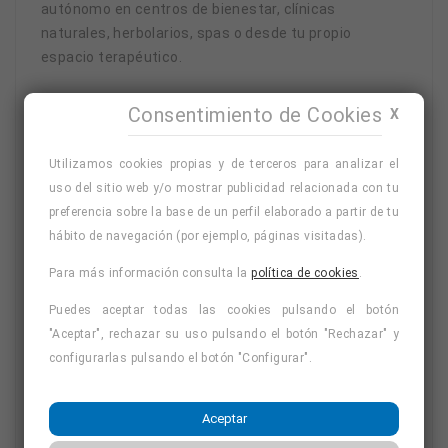
autónomo en centros de bienestar, clínicas
naturales, herbolarios, spas o desde tu propio
espacio terapéutico.
Consentimiento de Cookies
X
Inscríbete y Aprende Español
Hoy Mismo
Utilizamos cookies propias y de terceros para analizar el
uso del sitio web y/o mostrar publicidad relacionada con tu
preferencia sobre la base de un perfil elaborado a partir de tu
hábito de navegación (por ejemplo, páginas visitadas).
Si buscas un o un
curso de tarot -evolutivo- en
Castellón de la Plana
intensivo, pero necesitas
Para más información consulta la
política de cookies
.
flexibilidad y comodidad, nuestras clases online son
Puedes aceptar todas las cookies pulsando el botón
la mejor alternativa. Contáctanos y comienza a
"Aceptar", rechazar su uso pulsando el botón "Rechazar" y
mejorar tu español desde cualquier lugar.
configurarlas pulsando el botón "Configurar".
Solicita
Aceptar