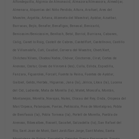
Alfondeguilla, Algimia de Almonacid, Almazora/Almassora, Almedíjar,
Almenara, Alquerías del Niño Perdido, Altura, Arañuel, Ares del
Maestre, Argelita, Artana, Atzeneta del Maestrat, Ayódar, Azuébar,
Barracas, Bejís, Benafer, Benafigos, Benasal, Benicarló,
Benicasim/Benicàssim, Benlloch, Betxí, Borriol, Burriana, Cabanes,
Càlig, Canet lo Roig, Castell de Cabres, Castellfort, Castellnovo, Castillo
de Villamalefa, Catí, Caudiel, Cervera del Maestre, Chert/Xert,
Chilches/Xilxes, Chodos/Xodos, Chóvar, Cinctorres, Cirat, Cortes de
Arenoso, Costur, Coves de Vinromà (les), Culla, Eslida, Espadilla,
Fanzara, Figueroles, Forcall, Fuente la Reina, Fuentes de Ayódar,
Gaibiel, Geldo, Herbés, Higueras, Jana (la), Jérica, Llosa (la), Lucena
del Cid, Ludiente, Mata de Morella (la), Matet, Moncofa, Montán,
Montanejos, Morella, Navajas, Nules, Olocau del Rey, Onda, Oropesa del
Mar/Orpesa, Palanques, Pavías, Peñíscola, Pina de Montalgrao, Pobla
de Benifassà (la), Pobla Tornesa (la), Portell de Morella, Puebla de
Arenoso, Ribesalbes, Rossell, Sacañet, Salzadella (la), San Rafael del
Río, Sant Joan de Moró, Sant Jordi/San Jorge, Sant Mateu, Santa
Magdalena de Pulpis, Sarratella, Segorbe, Sierra Engarcerán, Soneja,