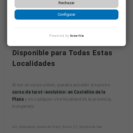
información
Rechazar
aquí
Configurar
Powered by
Insertia
Disponible para Todas Estas
Localidades
Al ser un curso online, puedes acceder a nuestro
curso de tarot -evolutivo- en Castellón de la
Plana
y en cualquier otra localidad de la provincia,
incluyendo:
Aín, Albocàsser, Alcalà de Xivert, Alcora (l'), Alcudia de Veo,