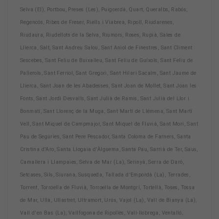
Selva (El), Portbou, Preses (Les), Puigcerdà, Quart, Queralbs, Rabós,
Regencós, Ribes de Freser, Riells i Viabrea, Ripoll, Riudarenes,
Riudaura, Riudellots de la Selva, Riumors, Roses, Rupià, Sales de
Llierca, Salt, Sant Andreu Salou, Sant Aniol de Finestres, Sant Climent
Sescebes, Sant Feliu de Buixalleu, Sant Feliu de Guíxols, Sant Feliu de
Pallerols, Sant Ferriol, Sant Gregori, Sant Hilari Sacalm, Sant Jaume de
Llierca, Sant Joan de les Abadesses, Sant Joan de Mollet, Sant Joan les
Fonts, Sant Jordi Desvalls, Sant Julià de Ramis, Sant Julià del Llor i
Bonmatí, Sant Llorenç de la Muga, Sant Martí de Llémena, Sant Martí
Vell, Sant Miquel de Campmajor, Sant Miquel de Fluvià, Sant Mori, Sant
Pau de Segúries, Sant Pere Pescador, Santa Coloma de Farners, Santa
Cristina d'Aro, Santa Llogaia d'Àlguema, Santa Pau, Sarrià de Ter, Saus,
Camallera i Llampaies, Selva de Mar (La), Serinyà, Serra de Daró,
Setcases, Sils, Siurana, Susqueda, Tallada d'Empordà (La), Terrades,
Torrent, Torroella de Fluvià, Torroella de Montgrí, Tortellà, Toses, Tossa
de Mar, Ullà, Ullastret, Ultramort, Urús, Vajol (La), Vall de Bianya (La),
Vall d'en Bas (La), Vallfogona de Ripollès, Vall-llobrega, Ventalló,