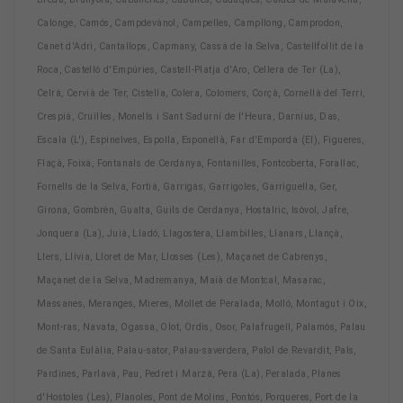
Calonge, Camós, Campdevànol, Campelles, Campllong, Camprodon,
Canet d'Adri, Cantallops, Capmany, Cassà de la Selva, Castellfollit de la
Roca, Castelló d'Empúries, Castell-Platja d'Aro, Cellera de Ter (La),
Celrà, Cervià de Ter, Cistella, Colera, Colomers, Corçà, Cornellà del Terri,
Crespià, Cruïlles, Monells i Sant Sadurní de l'Heura, Darnius, Das,
Escala (L'), Espinelves, Espolla, Esponellà, Far d'Empordà (El), Figueres,
Flaçà, Foixà, Fontanals de Cerdanya, Fontanilles, Fontcoberta, Forallac,
Fornells de la Selva, Fortià, Garrigàs, Garrigoles, Garriguella, Ger,
Girona, Gombrèn, Gualta, Guils de Cerdanya, Hostalric, Isòvol, Jafre,
Jonquera (La), Juià, Lladó, Llagostera, Llambilles, Llanars, Llançà,
Llers, Llívia, Lloret de Mar, Llosses (Les), Maçanet de Cabrenys,
Maçanet de la Selva, Madremanya, Maià de Montcal, Masarac,
Massanes, Meranges, Mieres, Mollet de Peralada, Molló, Montagut i Oix,
Mont-ras, Navata, Ogassa, Olot, Ordis, Osor, Palafrugell, Palamós, Palau
de Santa Eulàlia, Palau-sator, Palau-saverdera, Palol de Revardit, Pals,
Pardines, Parlavà, Pau, Pedret i Marzà, Pera (La), Peralada, Planes
d'Hostoles (Les), Planoles, Pont de Molins, Pontós, Porqueres, Port de la