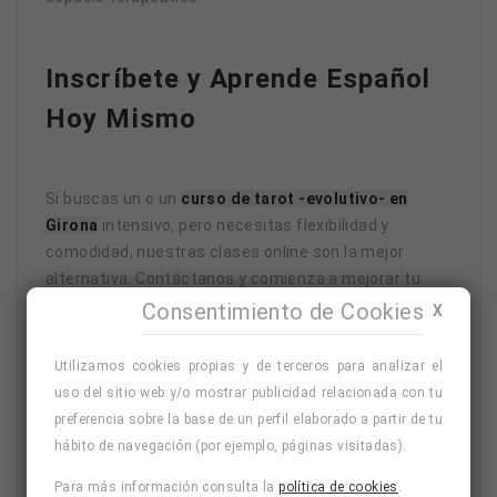
Inscríbete y Aprende Español
Hoy Mismo
Si buscas un o un
curso de tarot -evolutivo- en
Girona
intensivo, pero necesitas flexibilidad y
comodidad, nuestras clases online son la mejor
alternativa. Contáctanos y comienza a mejorar tu
español desde cualquier lugar.
Consentimiento de Cookies
X
Utilizamos cookies propias y de terceros para analizar el
uso del sitio web y/o mostrar publicidad relacionada con tu
Solicita
preferencia sobre la base de un perfil elaborado a partir de tu
información
hábito de navegación (por ejemplo, páginas visitadas).
aquí
Para más información consulta la
política de cookies
.