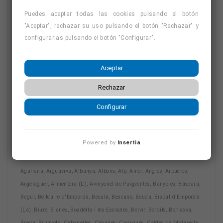
Puedes aceptar todas las cookies pulsando el botón
"Aceptar", rechazar su uso pulsando el botón "Rechazar" y
configurarlas pulsando el botón "Configurar".
Disponible para Todas Estas
Aceptar
Localidades
Rechazar
Configurar
Al ser un curso online, puedes acceder a nuestro
curso de tarot -evolutivo- en Girona
y en cualquier
otra localidad de la provincia, incluyendo:
Powered by
Insertia
Agullana, Aiguaviva, Albanyà, Albons, Alp, Amer, Anglès, Arbúcies,
Argelaguer, Armentera (L'), Avinyonet de Puigventós, Banyoles, Bàscara,
Begur, Bellcaire d'Empordà, Besalú, Bescanó, Beuda, Bisbal d'Empordà
(La), Biure, Blanes, Boadella i les Escaules, Bolvir, Bordils, Borrassà,
Breda, Brunyola, Cabanelles, Cabanes, Cadaqués, Caldes de Malavella,