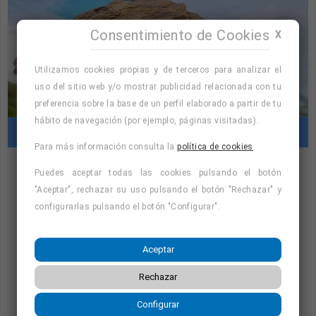
Consentimiento de Cookies
X
Utilizamos cookies propias y de terceros para analizar el
uso del sitio web y/o mostrar publicidad relacionada con tu
preferencia sobre la base de un perfil elaborado a partir de tu
hábito de navegación (por ejemplo, páginas visitadas).
Cursos con prácticas en empresas
Para más información consulta la
política de cookies
.
Puedes aceptar todas las cookies pulsando el botón
"Cursos con prácticas en empresas:
"Aceptar", rechazar su uso pulsando el botón "Rechazar" y
consulta la oferta formativa disponible.
configurarlas pulsando el botón "Configurar".
¡Precios con descuento!
"
Aceptar
Rechazar
Consulta nuestro listado de cursos
Configurar