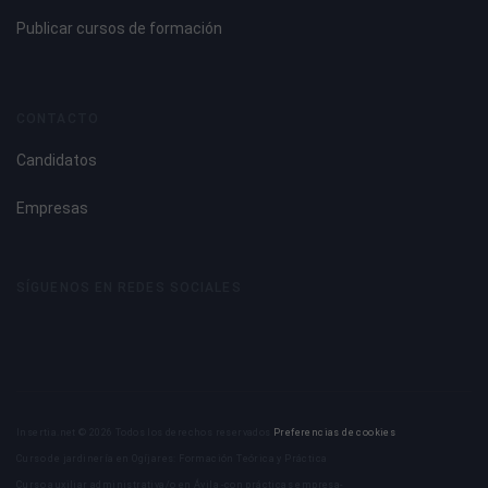
Publicar cursos de formación
CONTACTO
Candidatos
Empresas
SÍGUENOS EN REDES SOCIALES
Insertia.net © 2026 Todos los derechos reservados
Preferencias de cookies
Curso de jardinería en Ogíjares: Formación Teórica y Práctica
Curso auxiliar administrativa/o en Ávila -con prácticas empresa-