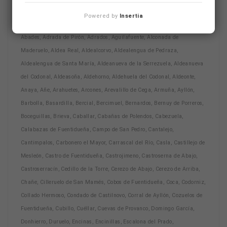
cualquier otra localidad de la provincia, incluyendo:
Powered by
Insertia
Abades, Adrada de Pirón, Adrados, Aguilafuente, Alconada de
Maderuelo, Aldea Real, Aldealcorvo, Aldealengua de Pedraza,
Aldealengua de Santa María, Aldeanueva de la Serrezuela, Aldeanueva
del Codonal, Aldeasoña, Aldehorno, Aldehuela del Codonal, Aldeonte,
Anaya, Añe, Arahuetes, Arcones, Arevalillo de Cega, Armuña, Ayllón,
Barbolla, Basardilla, Bercial, Bercimuel, Bernardos, Bernuy de Porreros,
Boceguillas, Brieva, Caballar, Cabañas de Polendos, Cabezuela,
Calabazas de Fuentidueña, Campo de San Pedro, Cantalejo,
Cantimpalos, Carbonero el Mayor, Carrascal del Río, Casla, Castillejo de
Mesleón, Castro de Fuentidueña, Castrojimeno, Castroserna de Abajo,
Castroserracín, Cedillo de la Torre, Cerezo de Abajo, Cerezo de Arriba,
Chañe, Cilleruelo de San Mamés, Cobos de Fuentidueña, Coca, Codorniz,
Collado Hermoso, Condado de Castilnovo, Corral de Ayllón, Cozuelos de
Fuentidueña, Cubillo, Cuéllar, Cuevas de Provanco, Domingo García,
Donhierro, Duruelo, Encinas, Encinillas, Escalona del Prado,