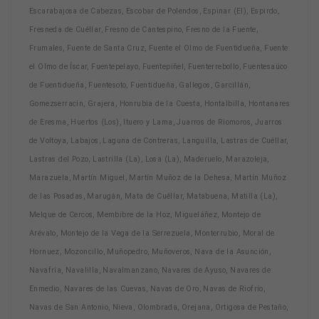
Escarabajosa de Cabezas, Escobar de Polendos, Espinar (El), Espirdo,
Fresneda de Cuéllar, Fresno de Cantespino, Fresno de la Fuente,
Frumales, Fuente de Santa Cruz, Fuente el Olmo de Fuentidueña, Fuente
el Olmo de Íscar, Fuentepelayo, Fuentepiñel, Fuenterrebollo, Fuentesaúco
de Fuentidueña, Fuentesoto, Fuentidueña, Gallegos, Garcillán,
Gomezserracín, Grajera, Honrubia de la Cuesta, Hontalbilla, Hontanares
de Eresma, Huertos (Los), Ituero y Lama, Juarros de Riomoros, Juarros
de Voltoya, Labajos, Laguna de Contreras, Languilla, Lastras de Cuéllar,
Lastras del Pozo, Lastrilla (La), Losa (La), Maderuelo, Marazoleja,
Marazuela, Martín Miguel, Martín Muñoz de la Dehesa, Martín Muñoz
de las Posadas, Marugán, Mata de Cuéllar, Matabuena, Matilla (La),
Melque de Cercos, Membibre de la Hoz, Migueláñez, Montejo de
Arévalo, Montejo de la Vega de la Serrezuela, Monterrubio, Moral de
Hornuez, Mozoncillo, Muñopedro, Muñoveros, Nava de la Asunción,
Navafría, Navalilla, Navalmanzano, Navares de Ayuso, Navares de
Enmedio, Navares de las Cuevas, Navas de Oro, Navas de Riofrío,
Navas de San Antonio, Nieva, Olombrada, Orejana, Ortigosa de Pestaño,