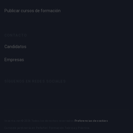
Publicar cursos de formación
CONTACTO
Candidatos
Empresas
SÍGUENOS EN REDES SOCIALES
Insertia.net © 2026 Todos los derechos reservados
Preferencias de cookies
Curso de jardinería en Peñafiel: Formación Teórica y Práctica