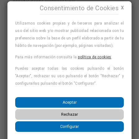
español desde cualquier lugar.
Consentimiento de Cookies
X
Utilizamos cookies propias y de terceros para analizar el
Solicita
uso del sitio web y/o mostrar publicidad relacionada con tu
información
preferencia sobre la base de un perfil elaborado a partir de tu
hábito de navegación (por ejemplo, páginas visitadas).
aquí
Para más información consulta la
política de cookies
.
Puedes aceptar todas las cookies pulsando el botón
"Aceptar", rechazar su uso pulsando el botón "Rechazar" y
configurarlas pulsando el botón "Configurar".
Disponible para Todas Estas
Localidades
Aceptar
Rechazar
Al ser un curso online, puedes acceder a nuestro
Configurar
curso sobre
Masaje facial kobido en Segovia
y en