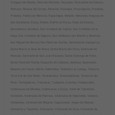
Ortigosa del Monte, Otero de Herreros, Pajarejos, Palazuelos de Eresma,
Pedraza, Pelayos del Arroyo, Perosillo, Pinarejos, Pinarnegrillo, Pradales,
Prádena, Puebla de Pedraza, Rapariegos, Rebollo, Remondo, Riaguas de
San Bartolomé, Riaza, Ribota, Riofrío de Riaza, Roda de Eresma,
Sacramenia, Samboal, San Cristóbal de Cuéllar, San Cristóbal de la
Vega, San Cristóbal de Segovia, San Ildefonso, San Martín y Mudrián,
San Miguel de Bernuy, San Pedro de Gaíllos, Sanchonuño, Sangarcía,
Santa María la Real de Nieva, Santa Marta del Cerro, Santiuste de
Pedraza, Santiuste de San Juan Bautista, Santo Domingo de Pirón,
Santo Tomé del Puerto, Sauquillo de Cabezas, Sebúlcor, Sepúlveda,
Sequera de Fresno, Sotillo, Sotosalbos, Tabanera la Luenga, Tolocirio,
Torre Val de San Pedro, Torreadrada, Torrecaballeros, Torrecilla del
Pinar, Torreiglesias, Trescasas, Turégano, Urueñas, Valdeprados,
Valdevacas de Montejo, Valdevacas y Guijar, Valle de Tabladillo,
Vallelado, Valleruela de Pedraza, Valleruela de Sepúlveda, Valseca,
Valtiendas, Valverde del Majano, Veganzones, Vegas de Matute,
Ventosilla y Tejadilla, Villacastín, Villaverde de Íscar, Villaverde de