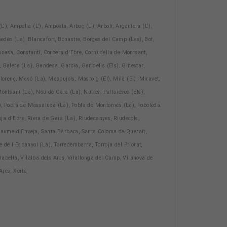
L'), Ampolla (L'), Amposta, Arboç (L'), Arbolí, Argentera (L'),
nedès (La), Blancafort, Bonastre, Borges del Camp (Les), Bot,
Conesa, Constantí, Corbera d'Ebre, Cornudella de Montsant,
s, Galera (La), Gandesa, Garcia, Garidells (Els), Ginestar,
orenç, Masó (La), Maspujols, Masroig (El), Milà (El), Miravet,
ntsant (La), Nou de Gaià (La), Nulles, Pallaresos (Els),
(La), Pobla de Massaluca (La), Pobla de Montornès (La), Poboleda,
roja d'Ebre, Riera de Gaià (La), Riudecanyes, Riudecols,
 Jaume d'Enveja, Santa Bàrbara, Santa Coloma de Queralt,
e de l'Espanyol (La), Torredembarra, Torroja del Priorat,
Vilabella, Vilalba dels Arcs, Vilallonga del Camp, Vilanova de
Arcs, Xerta