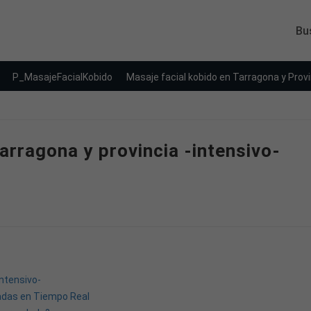
Bu
P_MasajeFacialKobido
Masaje facial kobido en Tarragona y Provi
arragona y provincia -intensivo-
Intensivo-
adas en Tiempo Real