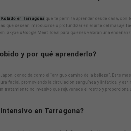
l Kobido en Tarragona
que te permita aprender desde casa, con tot
s que desean introducirse o profundizar en el arte del masaje fac
m, Skype o Google Meet. Ideal para quienes valoran una enseñanza
obido y por qué aprenderlo?
de Japón, conocida como el "antiguo camino de la belleza". Este m
ra facial, promoviendo la circulación sanguínea y linfática, y est
 un tratamiento no invasivo que rejuvenece el rostro y proporciona
 intensivo en Tarragona?