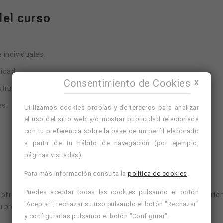
el curso
 individuales.
lidad.
Consentimiento de Cookies
X
tructor en tiempo real.
as.
Utilizamos cookies propias y de terceros para analizar
el uso del sitio web y/o mostrar publicidad relacionada
con tu preferencia sobre la base de un perfil elaborado
a partir de tu hábito de navegación (por ejemplo,
páginas visitadas).
Para más información consulta la
política de cookies
.
Puedes aceptar todas las cookies pulsando el botón
a ofrecer sesiones de masaje facial Kobido como profesional autón
"Aceptar", rechazar su uso pulsando el botón "Rechazar"
u propio espacio terapéutico.
y configurarlas pulsando el botón "Configurar".