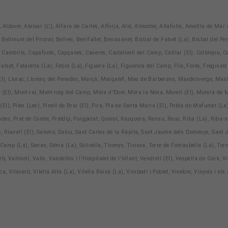
 Aldover, Aleixar (L'), Alfara de Carles, Alforja, Alió, Almoster, Altafulla, Ametlla de Mar (
ellmunt del Priorat, Bellvei, Benifallet, Benissanet, Bisbal de Falset (La), Bisbal del Pe
 Cambrils, Capafonts, Capçanes, Caseres, Castellvell del Camp, Catllar (El), Colldejou, 
Falset, Fatarella (La), Febró (La), Figuera (La), Figuerola del Camp, Flix, Forès, Freginal
(El), Llorac, Llorenç del Penedès, Marçà, Margalef, Mas de Barberans, Masdenverge, Masll
(El), Mont-ral, Mont-roig del Camp, Móra d'Ebre, Móra la Nova, Morell (El), Morera de Mo
ó (El), Piles (Les), Pinell de Brai (El), Pira, Pla de Santa Maria (El), Pobla de Mafumet 
Prades, Prat de Comte, Pratdip, Puigpelat, Querol, Rasquera, Renau, Reus, Riba (La), Riba-
, Rourell (El), Salomó, Salou, Sant Carles de la Ràpita, Sant Jaume dels Domenys, Sant
 Camp (La), Senan, Sénia (La), Solivella, Tivenys, Tivissa, Torre de Fontaubella (La), Torr
b, Vallmoll, Valls, Vandellòs i l'Hospitalet de l'Infant, Vendrell (El), Vespella de Gaià, 
, Vilaverd, Vilella Alta (La), Vilella Baixa (La), Vimbodí i Poblet, Vinebre, Vinyols i els 