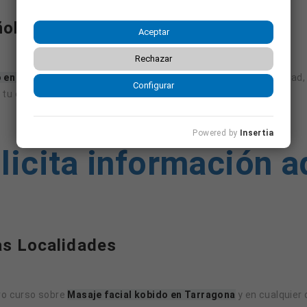
añol Hoy Mismo
Aceptar
Rechazar
o en Tarragona
intensivo, pero necesitas flexibilidad y comodidad,
Configurar
tu español desde cualquier lugar.
Powered by
Insertia
licita información a
as Localidades
tro curso sobre
Masaje facial kobido en Tarragona
y en cualquier o