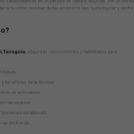
irir conocimientos en un periodo de tiempo reducido, con un enfoq
er a tu ritmo, resolver dudas en directo con tu instructor y recibi
so?
en Tarragona
, adquirirás conocimientos y habilidades para:
l Kobido.
y beneficios de la técnica.
s técnicas adecuadas.
ales necesarios.
l protocolo establecido.
cas del Kobido.