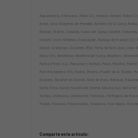
Aiguamúrcia, Albinyana, Albiol (L'), Alcanar, Alcover, Aldea (L'),
Arnes, Ascó, Banyeres del Penedès, Barberà de la Conca, Batea, B
Botarell, Bràfim, Cabacés, Cabra del Camp, Calafell, Camarles,
Creixell, Cunit, Deltebre, Duesaigües, Espluga de Francolí (L'), 
Godall, Gratallops, Guiamets (Els), Horta de Sant Joan, Lloar 
Molar (El), Montblanc, Montbrió del Camp, Montferri, Montmell 
Palma d'Ebre (La), Passanant i Belltall, Paüls, Perafort, Perell
Pont d'Armentera (El), Pontils, Porrera, Pradell de la Teixeta, 
Riudoms, Rocafort de Queralt, Roda de Barà, Rodonyà, Roquetes
Santa Oliva, Sarral, Savallà del Comtat, Secuita (La), Selva del
Tortosa, Ulldecona, Ulldemolins, Vallclara, Vallfogona de Riucor
Prades, Vilanova d'Escornalbou, Vilaplana, Vila-rodona, Vila-seca
Comparte este artículo: