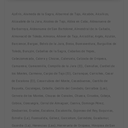
Ajofrín, Alameda de la Sagra, Albarreal de Tajo, Alcabón, Alcañizo,
Alcaudete de la Jara, Alcolea de Tajo, Aldea en Cabo, Aldeanueva de
Barbarroya, Aldeanueva de San Bartolomé, Almendral de la Cañada,
Almonacid de Toledo, Almorox, Añover de Tajo, Arcicóllar, Argés, Azután,
Barcience, Bargas, Belvís de la Jara, Borox, Buenaventura, Burguillos de
Toledo, Burujón, Cabañas de la Sagra, Cabañas de Yepes,
Cabezamesada, Calera y Chozas, Caleruela, Calzada de Oropesa,
Camarena, Camarenilla, Campillo de la Jara (El), Camuñas, Cardiel de
los Montes, Carmena, Carpio de Tajo (El), Carranque, Carriches, Casar
de Escalona (El), Casarrubios del Monte, Casasbuenas, Castillo de
Bayuela, Cazalegas, Cebolla, Cedillo del Condado, Cerralbos (Los),
Cervera de los Montes, Chozas de Canales, Chueca, Ciruelos, Cobeja,
Cobisa, Consuegra, Corral de Almaguer, Cuerva, Domingo Pérez,
Dosbarrios, Erustes, Escalona, Escalonilla, Espinoso del Rey, Esquivias,
Estrella (La), Fuensalida, Gálvez, Garciotum, Gerindote, Guadamur,
Guardia (La), Herencias (Las), Herreruela de Oropesa, Hinojosa de San