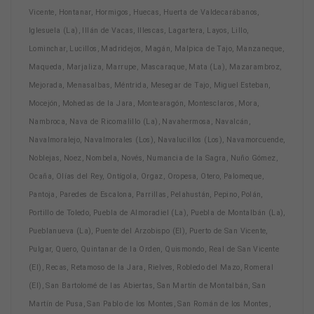
Vicente, Hontanar, Hormigos, Huecas, Huerta de Valdecarábanos,
Iglesuela (La), Illán de Vacas, Illescas, Lagartera, Layos, Lillo,
Lominchar, Lucillos, Madridejos, Magán, Malpica de Tajo, Manzaneque,
Maqueda, Marjaliza, Marrupe, Mascaraque, Mata (La), Mazarambroz,
Mejorada, Menasalbas, Méntrida, Mesegar de Tajo, Miguel Esteban,
Mocejón, Mohedas de la Jara, Montearagón, Montesclaros, Mora,
Nambroca, Nava de Ricomalillo (La), Navahermosa, Navalcán,
Navalmoralejo, Navalmorales (Los), Navalucillos (Los), Navamorcuende,
Noblejas, Noez, Nombela, Novés, Numancia de la Sagra, Nuño Gómez,
Ocaña, Olías del Rey, Ontígola, Orgaz, Oropesa, Otero, Palomeque,
Pantoja, Paredes de Escalona, Parrillas, Pelahustán, Pepino, Polán,
Portillo de Toledo, Puebla de Almoradiel (La), Puebla de Montalbán (La),
Pueblanueva (La), Puente del Arzobispo (El), Puerto de San Vicente,
Pulgar, Quero, Quintanar de la Orden, Quismondo, Real de San Vicente
(El), Recas, Retamoso de la Jara, Rielves, Robledo del Mazo, Romeral
(El), San Bartolomé de las Abiertas, San Martín de Montalbán, San
Martín de Pusa, San Pablo de los Montes, San Román de los Montes,