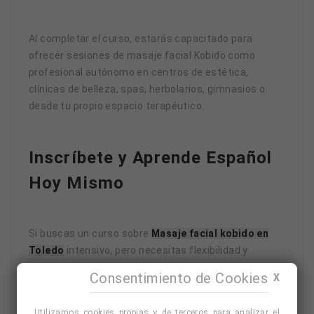
Al completar el curso, estarás capacitado para
ofrecer sesiones de masaje facial Kobido como
profesional autónomo en centros de estética,
clínicas de belleza, spas, herbolarios, gimnasios o
desde tu propio espacio terapéutico.
Inscríbete y Aprende Español
Hoy Mismo
Si buscas un curso sobre
Masaje facial kobido en
Toledo
intensivo, pero necesitas flexibilidad y
comodidad, nuestras clases online son la mejor
Consentimiento de Cookies
X
alternativa. Contáctanos y comienza a mejorar tu
español desde cualquier lugar.
Utilizamos cookies propias y de terceros para analizar el