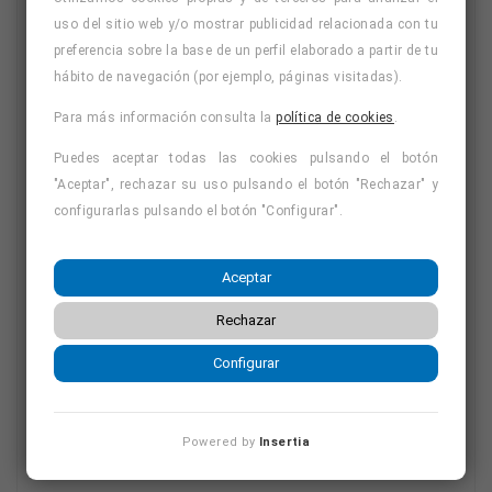
uso del sitio web y/o mostrar publicidad relacionada con tu
preferencia sobre la base de un perfil elaborado a partir de tu
Solicita
hábito de navegación (por ejemplo, páginas visitadas).
información
Para más información consulta la
política de cookies
.
aquí
Puedes aceptar todas las cookies pulsando el botón
"Aceptar", rechazar su uso pulsando el botón "Rechazar" y
configurarlas pulsando el botón "Configurar".
Aceptar
Disponible para Todas Estas
Rechazar
Localidades
Configurar
Al ser un curso online, puedes acceder a nuestro
Powered by
Insertia
curso sobre
Masaje facial kobido en Toledo
y en
cualquier otra localidad de la provincia, incluyendo: