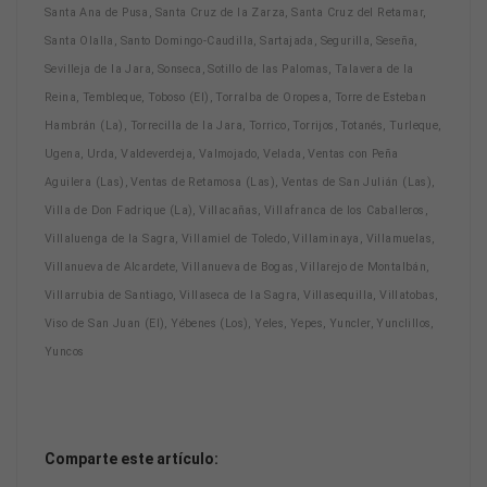
Santa Ana de Pusa, Santa Cruz de la Zarza, Santa Cruz del Retamar,
Santa Olalla, Santo Domingo-Caudilla, Sartajada, Segurilla, Seseña,
Sevilleja de la Jara, Sonseca, Sotillo de las Palomas, Talavera de la
Reina, Tembleque, Toboso (El), Torralba de Oropesa, Torre de Esteban
Hambrán (La), Torrecilla de la Jara, Torrico, Torrijos, Totanés, Turleque,
Ugena, Urda, Valdeverdeja, Valmojado, Velada, Ventas con Peña
Aguilera (Las), Ventas de Retamosa (Las), Ventas de San Julián (Las),
Villa de Don Fadrique (La), Villacañas, Villafranca de los Caballeros,
Villaluenga de la Sagra, Villamiel de Toledo, Villaminaya, Villamuelas,
Villanueva de Alcardete, Villanueva de Bogas, Villarejo de Montalbán,
Villarrubia de Santiago, Villaseca de la Sagra, Villasequilla, Villatobas,
Viso de San Juan (El), Yébenes (Los), Yeles, Yepes, Yuncler, Yunclillos,
Yuncos
Comparte este artículo: