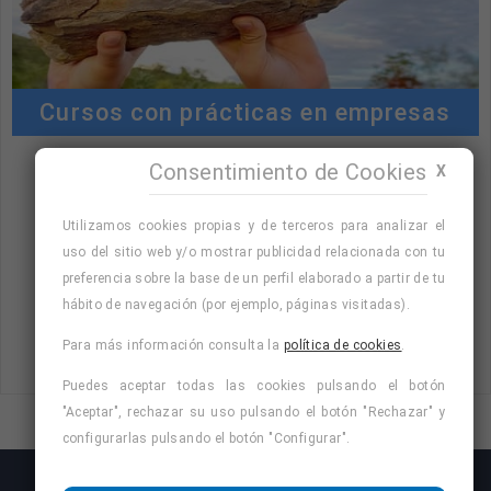
Cursos con prácticas en empresas
Consentimiento de Cookies
X
"Cursos con prácticas en empresas:
consulta la oferta formativa disponible.
Utilizamos cookies propias y de terceros para analizar el
¡Precios con descuento!
"
uso del sitio web y/o mostrar publicidad relacionada con tu
preferencia sobre la base de un perfil elaborado a partir de tu
hábito de navegación (por ejemplo, páginas visitadas).
Para más información consulta la
política de cookies
.
Consulta nuestro listado de cursos
Puedes aceptar todas las cookies pulsando el botón
"Aceptar", rechazar su uso pulsando el botón "Rechazar" y
configurarlas pulsando el botón "Configurar".