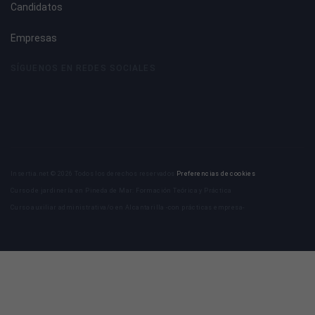
Candidatos
Empresas
SÍGUENOS EN REDES SOCIALES
Insertia.net © 2026 Todos los derechos reservados
Preferencias de cookies
Curso de jardinería en Pineda de Mar: Formación Teórica y Práctica
Curso auxiliar administrativa/o en Alcantarilla -con prácticas empresa-