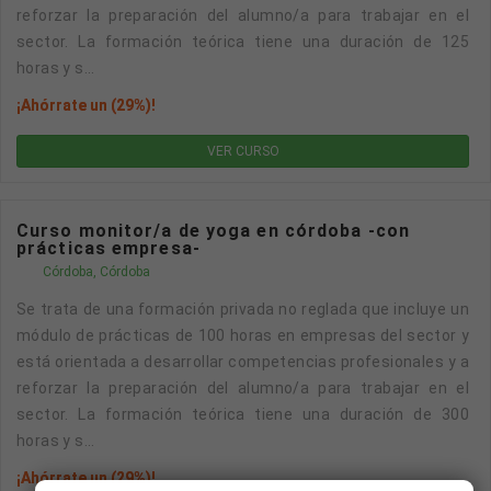
reforzar la preparación del alumno/a para trabajar en el
sector. La formación teórica tiene una duración de 125
horas y s...
¡Ahórrate un (29%)!
VER CURSO
Curso monitor/a de yoga en córdoba -con
prácticas empresa-
Córdoba, Córdoba
Se trata de una formación privada no reglada que incluye un
módulo de prácticas de 100 horas en empresas del sector y
está orientada a desarrollar competencias profesionales y a
reforzar la preparación del alumno/a para trabajar en el
sector. La formación teórica tiene una duración de 300
horas y s...
¡Ahórrate un (29%)!