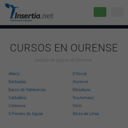
CURSOS EN OURENSE
Listado de cursos en Ourense.
Allariz
O Rosal
Barbadas
Ourense
Barco de Valdeorras
Ribadavia
Carballino
Soutomaior
Celanova
Verín
O Pereiro de Aguiar
Xinzo de Limia