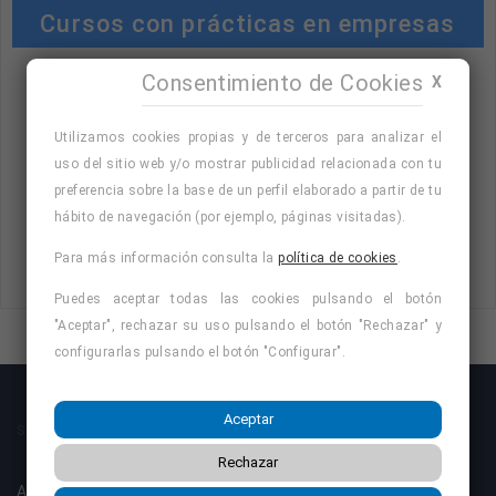
Cursos con prácticas en empresas
Consentimiento de Cookies
X
"Cursos con prácticas en empresas:
consulta la oferta formativa disponible.
Utilizamos cookies propias y de terceros para analizar el
¡Precios con descuento!
"
uso del sitio web y/o mostrar publicidad relacionada con tu
preferencia sobre la base de un perfil elaborado a partir de tu
hábito de navegación (por ejemplo, páginas visitadas).
Para más información consulta la
política de cookies
.
Consulta nuestro listado de cursos
Puedes aceptar todas las cookies pulsando el botón
"Aceptar", rechazar su uso pulsando el botón "Rechazar" y
configurarlas pulsando el botón "Configurar".
Aceptar
SOBRE NOSOTROS
Rechazar
Aviso legal