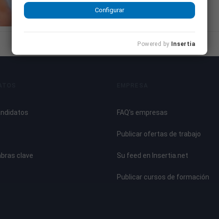
Configurar
Powered by
Insertia
ATOS
EMPRESA
andidatos
FAQ's empresas
Publicar ofertas de trabajo
abras clave
Su feed en Insertia.net
Publicar cursos de formación