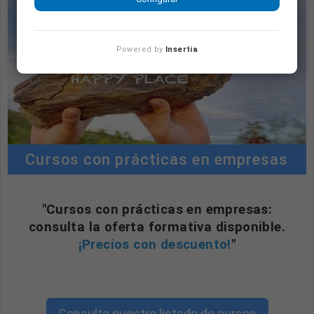
Powered by
Insertia
Cursos con prácticas en empresas
"Cursos con prácticas en empresas:
consulta la oferta formativa disponible.
¡Precios con descuento!
"
Consulta nuestro listado de cursos