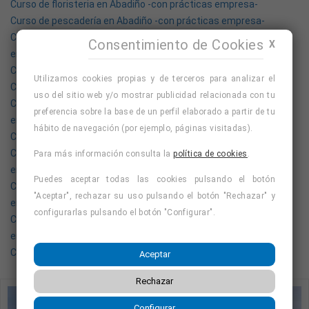
Curso de floristeria en Abadiño -con prácticas empresa-
Curso de pescadería en Abadiño -con prácticas empresa-
Curso auxiliar medicina estética en Abadiño -con prácticas
Consentimiento de Cookies
X
empresa-
Curso de péndulo hebreo en Abadiño
Utilizamos cookies propias y de terceros para analizar el
Curso celador en Abadiño -con prácticas empresa-
uso del sitio web y/o mostrar publicidad relacionada con tu
Curso monitor/a de natación en Abadiño -con prácticas
preferencia sobre la base de un perfil elaborado a partir de tu
empresa-
hábito de navegación (por ejemplo, páginas visitadas).
Curso de carretillero en Abadiño -con prácticas-
Curso monitor/a tiempo libre en Abadiño -con prácticas
Para más información consulta la
política de cookies
.
empresa-
Puedes aceptar todas las cookies pulsando el botón
Curso auxiliar higienista bucodental en Abadiño -con prácticas
"Aceptar", rechazar su uso pulsando el botón "Rechazar" y
empresa-
configurarlas pulsando el botón "Configurar".
Curso instalador placas solares en Abadiño -con prácticas
empresa-
Curso de panadería en Abadiño -con prácticas empresa-
Aceptar
Rechazar
Configurar