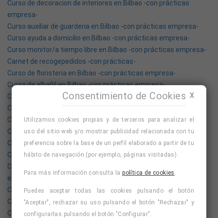
Curso de decoracion de interiores en Bilbao -con prácticas
empresa-
Curso auxiliar de guarderia en Bilbao -con prácticas empresa-
Curso ayuda a domicilio en Bilbao -con prácticas empresa-
Curso monitor/a tiempo libre en Bilbao -con prácticas empresa-
Carnet de recogepedidos -con prácticas-
Curso de floristeria en Bilbao -con prácticas empresa-
Curso de albañil en Bilbao -con prácticas empresa-
Consentimiento de Cookies
X
Curso conserje en Bilbao -con prácticas empresa-
Curso agente de viajes en Bilbao -con prácticas empresa-
Curso aparatología estética en Bilbao -con prácticas empresa-
Utilizamos cookies propias y de terceros para analizar el
Curso de frigorista en Bilbao -con prácticas empresa-
uso del sitio web y/o mostrar publicidad relacionada con tu
Curso monitor/a de yoga en Bilbao -con prácticas empresa-
preferencia sobre la base de un perfil elaborado a partir de tu
Curso camarera/o de pisos en Bilbao -con prácticas empresa-
hábito de navegación (por ejemplo, páginas visitadas).
Curso auxiliar administrativa/o en Bilbao -con prácticas
Para más información consulta la
política de cookies
.
empresa-
Curso de pastelería en Bilbao -con prácticas empresa-
Puedes aceptar todas las cookies pulsando el botón
Curso ayudante de cocina en Bilbao -con prácticas empresa-
"Aceptar", rechazar su uso pulsando el botón "Rechazar" y
Curso ebanisteria en Bilbao -con prácticas empresa-
configurarlas pulsando el botón "Configurar".