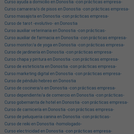
Curso ayuda a domicilio en Donostia -con prácticas empresa-
Curso camarera/o de pisos en Donostia -con prácticas empresa-
Curso masajista en Donostia -con prácticas empresa-
Curso de tarot -evolutivo- en Donostia
Curso auxiliar veterinaria en Donostia -con prácticas-
Curso auxiliar de farmacia en Donostia -con prácticas empresa-
Curso monitor/a de yoga en Donostia -con prácticas empresa-
Curso de jardinería en Donostia -con prácticas empresa-
Curso chapa y pintura en Donostia -con prácticas empresa-
Curso de esteticista en Donostia -con prácticas empresa-
Curso marketing digital en Donostia -con prácticas empresa-
Curso de péndulo hebreo en Donostia
Curso de cocinera/o en Donostia -con prácticas empresa-
Curso dependiente/a de comercio en Donostia -con prácticas-
Curso gobernanta de hotel en Donostia -con prácticas empresa-
Curso de carnicería en Donostia -con prácticas empresa-
Curso de peluqueria canina en Donostia -con prácticas-
Curso de reiki en Donostia -homologado-
Curso electricidad en Donostia -con prácticas empresa-