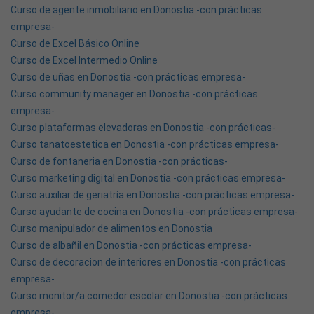
Curso de agente inmobiliario en Donostia -con prácticas
empresa-
Curso de Excel Básico Online
Curso de Excel Intermedio Online
Curso de uñas en Donostia -con prácticas empresa-
Curso community manager en Donostia -con prácticas
empresa-
Curso plataformas elevadoras en Donostia -con prácticas-
Curso tanatoestetica en Donostia -con prácticas empresa-
Curso de fontaneria en Donostia -con prácticas-
Curso marketing digital en Donostia -con prácticas empresa-
Curso auxiliar de geriatría en Donostia -con prácticas empresa-
Curso ayudante de cocina en Donostia -con prácticas empresa-
Curso manipulador de alimentos en Donostia
Curso de albañil en Donostia -con prácticas empresa-
Curso de decoracion de interiores en Donostia -con prácticas
empresa-
Curso monitor/a comedor escolar en Donostia -con prácticas
empresa-