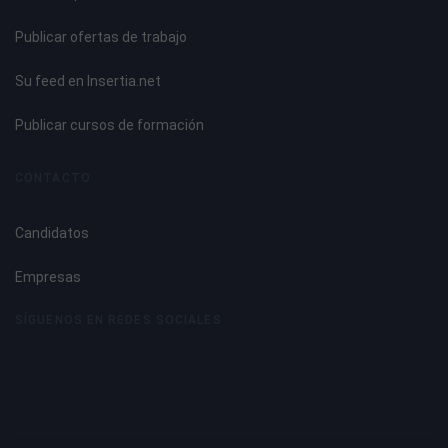
Publicar ofertas de trabajo
Su feed en Insertia.net
Publicar cursos de formación
CONTACTO
Candidatos
Empresas
SÍGUENOS EN REDES SOCIALES