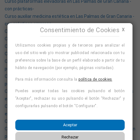
Curso plataformas elevadoras en Las Palmas de Gran Canaria -
con prácticas-
Curso auxiliar medicina estética en Las Palmas de Gran Canaria -
con prácticas empresa-
Consentimiento de Cookies
X
Carnet de recogepedidos -con prácticas-
Curso manipulador de alimentos en Las Palmas de Gran Canaria
Utilizamos cookies propias y de terceros para analizar el
Curso dependiente/a de comercio en Las Palmas de Gran
uso del sitio web y/o mostrar publicidad relacionada con tu
Canaria -con prácticas-
preferencia sobre la base de un perfil elaborado a partir de tu
Curso puente grua en Las Palmas de Gran Canaria -con
hábito de navegación (por ejemplo, páginas visitadas).
prácticas-
Curso quiromasajista en Las Palmas de Gran Canaria -con
Para más información consulta la
política de cookies
.
prácticas empresa-
Curso de limpieza en Las Palmas de Gran Canaria -con prácticas
Puedes aceptar todas las cookies pulsando el botón
empresa-
"Aceptar", rechazar su uso pulsando el botón "Rechazar" y
Curso python en Las Palmas de Gran Canaria -con prácticas
configurarlas pulsando el botón "Configurar".
empresa-
Curso de péndulo hebreo en Las Palmas de Gran Canaria
Aceptar
Curso recepcionista de hotel en Las Palmas de Gran Canaria -con
prácticas-
Rechazar