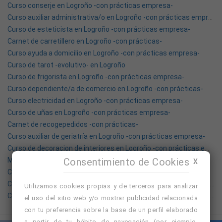
Curso conserje en Logroño -con prácticas empresa-
Curso auxiliar administrativa/o en Logroño -con prácticas empresa-
Curso de esteticista en Logroño -con prácticas empresa-
Carnet de carretillero en Logroño -con prácticas-
Curso ayuda a domicilio en Logroño -con prácticas empresa-
Curso de tarot -evolutivo- en Logroño
Curso de frigorista en Logroño -con prácticas empresa-
Curso dependiente/a de comercio en Logroño -con prácticas-
Curso electricidad en Logroño -con prácticas empresa-
Curso de uñas en Logroño -con prácticas empresa-
Carnet de recogepedidos -con prácticas-
Curso auxiliar de geriatría en Logroño -con prácticas empresa-
Curso de decoracion de interiores en Logroño -con prácticas empresa-
Masaje facial kobido en Logroño -intensivo-
Consentimiento de Cookies
X
Curso de pescadería en Logroño -con prácticas empresa-
Curso auxiliar medicina estética en Logroño -con prácticas empresa-
Utilizamos cookies propias y de terceros para analizar
Curso monitor/a tiempo libre en Logroño -con prácticas empresa-
el uso del sitio web y/o mostrar publicidad relacionada
con tu preferencia sobre la base de un perfil elaborado
a partir de tu hábito de navegación (por ejemplo,