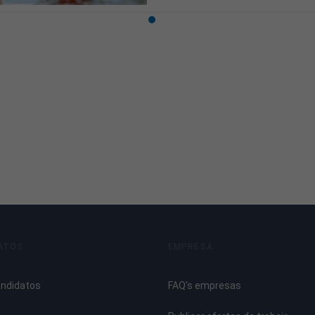
ATOS
EMPRESA
andidatos
FAQ's empresas