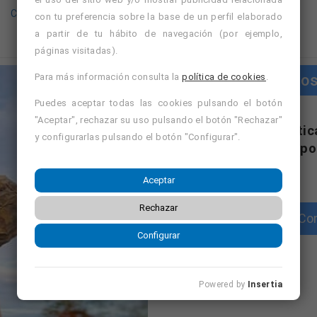
Curso de fontaneria en Ourense -con prácticas-
con tu preferencia sobre la base de un perfil elaborado
a partir de tu hábito de navegación (por ejemplo,
páginas visitadas).
Cursos
Para más información consulta la
política de cookies
.
Puedes aceptar todas las cookies pulsando el botón
"Aceptar", rechazar su uso pulsando el botón "Rechazar"
"Cursos con práctic
y configurarlas pulsando el botón "Configurar".
dispo
Aceptar
Rechazar
Con
Configurar
Powered by
Insertia