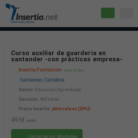
Curso auxiliar de guarderia en
santander -con prácticas empresa-
Insertia.Formación
hace 30 días
Santander, Cantabria
Sector:
Educación/Aprendizaje
Duración:
400 horas
Precio Insertia:
¡Ahórrate un (29%)!
495€
695€
Contactar por WhatsApp