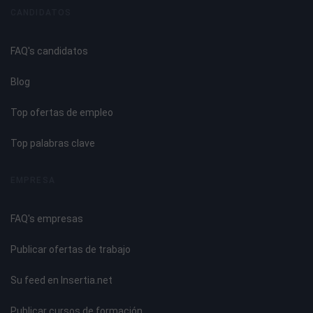
5.9. La danza en la educación infantil.
CANDIDATOS
Tema 6. La Expresión Plástica Infantil
FAQ's candidatos
6.1. Introducción.
Blog
6.2. La naturaleza de la Expresión Plástica Infantil.
6.3. El concepto artístico del adulto y la expresión infantil.
Top ofertas de empleo
6.4. Objetivos de la Expresión Plástica en Educación
Infantil.
Top palabras clave
6.5. El origen de la expresión plástica: la experimentación
con los materiales.
EMPRESA
Tema 7. El Juego en la Educación Infantil
FAQ's empresas
7.1. Concepto y características del juego.
Publicar ofertas de trabajo
7.2. Evolución de los juegos infantiles: tipos de juego.
7.3. Teorías del juego.
Su feed en Insertia.net
7.4. El juego como aprendizaje y enseñanza.
7.5.La metodología lúdica.
Publicar cursos de formación