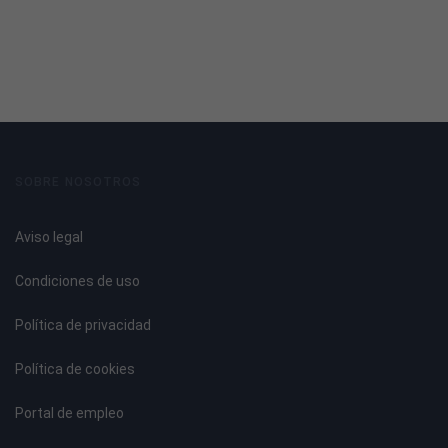
en el Juego
4.1. Concepto de Psicomotricidad.
4.2. La Estimulación Psicomotriz.
4.3. La Intervención Psicomotriz.
4.4. La Coordinación Dinámica General o Psicomotricidad
Gruesa.
4.5. La Coordinación Visomotora o Psicomotricidad Fina.
SOBRE NOSOTROS
Tema 5. La Expresión Corporal Infantil
Aviso legal
5.1. El cuerpo.
Condiciones de uso
5.2. El movimiento.
5.3. La creatividad.
Política de privacidad
5.4. La comunicación (el grupo).
5.5. Sentido Lúdico.
Política de cookies
5.6. Propuesta de Trabajo.
5.7. El conocimiento del cuerpo.
Portal de empleo
5.8. El mimo en la educación infantil.