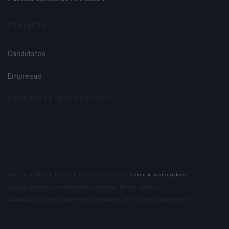
7.6. El juguete didáctico.
7.7. La importancia de adquirir habilidades y
CONTACTO
conocimientos a través del juego.
7.8. El papel del educador.
Candidatos
7.9. La socialización a través del juego.
Empresas
Tema 8. El Juego Creativo como Recurso de la Expresión
Corporal y la Dramatización
SÍGUENOS EN REDES SOCIALES
8.1. Introducción.
8.2. El juego creativo como recurso de la expresión
corporal.
8.3. La dramatización.
8.4. El juego simbólico y dramático.
Insertia.net © 2026 Todos los derechos reservados
Preferencias de cookies
8.5. Las actividades dramáticas.
Curso de jardinería en Valdepeñas: Formación Teórica y Práctica
Curso auxiliar administrativa/o en Roquetas de Mar -con prácticas empresa-
Tema 9. Las Emociones