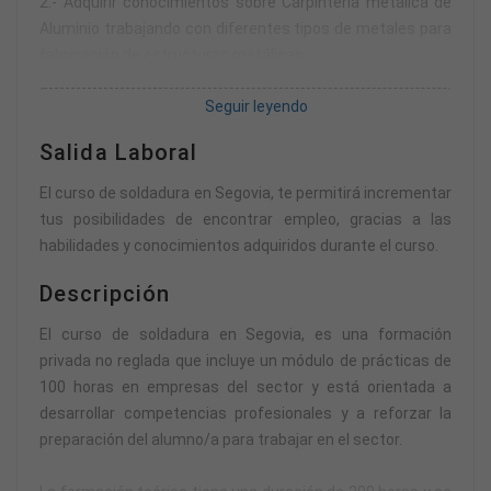
2.- Adquirir conocimientos sobre Carpintería metálica de
Aluminio trabajando con diferentes tipos de metales para
fabricación de estructuras metálicas.
3.- Aprender sobre la Seguridad en el trabajo y la
Seguir leyendo
legislación vigente del sector.
4.- Adquirir e interiorizar el vocabulario técnico profesional.
Salida Laboral
5- Aplicar los conocimientos adquiridos en un entorno
profesional real.
El curso de soldadura en Segovia, te permitirá incrementar
tus posibilidades de encontrar empleo, gracias a las
habilidades y conocimientos adquiridos durante el curso.
Descripción
El curso de soldadura en Segovia, es una formación
privada no reglada que incluye un módulo de prácticas de
100 horas en empresas del sector y está orientada a
desarrollar competencias profesionales y a reforzar la
preparación del alumno/a para trabajar en el sector.