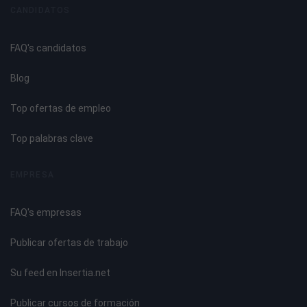
Analogías y diferencias entre MIG y MAG.
CANDIDATOS
Material base en el soldeo MIG: Aluminio.
Clasificación y designación.
FAQ's candidatos
Componentes de aleación. Influencia en la soldabilidad.
Características físicas, químicas y mecánicas.
Blog
Propiedades principales.
Manipulación.
Top ofertas de empleo
Soldabilidad.
Aplicación.
Top palabras clave
UNIDAD DIDÁCTICA 4. PROCESO DE SOLDEO MIG PARA
EMPRESA
ALUMINIO
FAQ's empresas
Formas de las juntas.
Normas para la preparación de chaflanes.
Publicar ofertas de trabajo
Preparación de las uniones a soldar. Limpieza de los
bordes.
Su feed en Insertia.net
Método de punteado y su proceso de ejecución.
Conocimiento de los elementos que componen la
Publicar cursos de formación