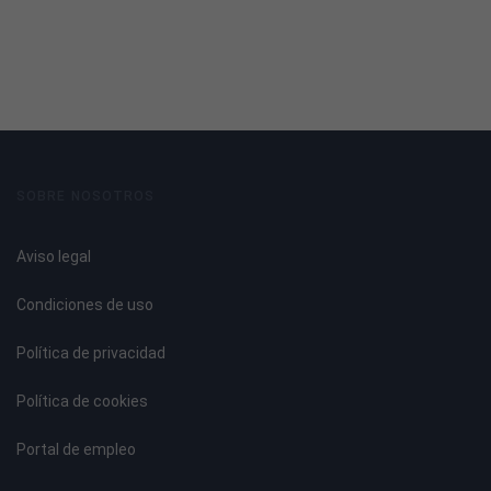
Introducción a la soldadura.
Tipos de soldadura.
Selección del método de soldadura.
Cálculo de la unión.
Disposiciones generales.
Soldeo en ángulo. Características.
Soldeo a tope. Características.
SOBRE NOSOTROS
Soldadura de la unión soldada.
Elementos de aluminio: posibilidades de unión.
Aviso legal
Roblonado.
Atornillado.
Condiciones de uso
Soldado.
Política de privacidad
UNIDAD DIDÁCTICA 3. TECNOLOGÍA DE SOLDEO MIG
Política de cookies
Fundamentos de la soldadura MIG.
Ventajas y limitaciones del proceso.
Portal de empleo
Aplicaciones del proceso.