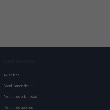
Deudas por préstamos y créditos.
Subvenciones.
La financiación por leasing o arrendamiento financiero.
El contrato de Renting o Alquiler.
Tema 5: Otras cuentas financieras.
Fianzas y depósitos.
Otras cuentas no bancarias. Relaciones entre la empresa
SOBRE NOSOTROS
y sus propietarios.
Aviso legal
Tema 6: Otras cuentas financieras (II).
Condiciones de uso
Constitución de empresas. El capital.
Aumentos y disminuciones del capital.
Política de privacidad
Correcciones por deterioro de valor.
Provisiones y contingencias.
Política de cookies