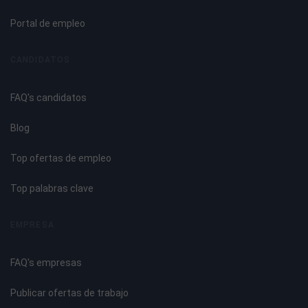
Distribución de beneficios. Las reservas.
Tema 7: La regularización y cierre del ejercicio contable.
Portal de empleo
El proceso de regularización.
CANDIDATOS
Contabilización de operaciones no formalizadas.
La periodificación contable.
FAQ's candidatos
Reclasificación de deudas.
El cierre del ejercicio. Formulación. registro y publicidad de
Blog
las cuentas anuales e inscripción en el registro mercantil.
Top ofertas de empleo
Tema 8: Introducción al análisis de balances.
Top palabras clave
Introducción.
Análisis financiero.
EMPRESA
Análisis económico.
Estudio de las situaciones de equilibrio del balance.
FAQ's empresas
Análisis dinámico del patrimonio.
Publicar ofertas de trabajo
Tema 9: Aspectos legales de la contabilidad.