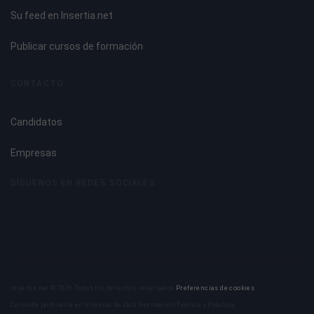
Su feed en Insertia.net
Normativa en materia contable.
El Instituto de Contabilidad y Auditoría de Cuentas (ICAC).
Publicar cursos de formación
Legislación sobre libros de contabilidad.
Libros obligatorios establecidos por la legislación fiscal.
CONTACTO
La auditoría de cuentas. Consideraciones generales.
Formulación. registro y publicidad de las cuentas anuales.
Candidatos
Empresas
SÍGUENOS EN REDES SOCIALES
Insertia.net © 2026 Todos los derechos reservados
Preferencias de cookies
Curso de jardinería en Vilassar de Dalt: Formación Teórica y Práctica