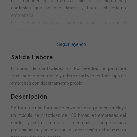
01.- Conocer y contabilizar ciertas problemáticas
contables que se dan dentro y fuera del entorno
empresarial.
02.- Conocer otras operaciones no relacionadas con el
tráfico normal de la empresa.
03.- Aprender a detallar las fases del proceso de
Seguir leyendo
regularización y cierre del ejercicio.
04.- Aprender a estudiar la rentabilidad de la empresa.
Salida Laboral
05.- Conocer los aspectos legales fundamentales en
materia contable.
El curso de contabilidad en Pontevedra, te permitirá
trabajar como contable y administrativos en todo tipo de
empresas con departamento propio.
Descripción
Se trata de una formación privada no reglada que incluye
un módulo de prácticas de 100 horas en empresas del
sector y está orientada a desarrollar competencias
profesionales y a reforzar la preparación del alumno/a