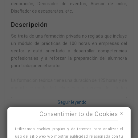
decoración, Decorador de eventos, Asesor de color,
Diseñador de escaparates, etc.
Descripción
Se trata de una formación privada no reglada que incluye
un módulo de prácticas de 100 horas en empresas del
sector y está orientada a desarrollar competencias
profesionales y a reforzar la preparación del alumno/a
para trabajar en el sector.
La formación teórica tiene una duración de 125 horas y se
imparte en modalidad online, con un servicio de tutorías
para plantear dudas por teléfono o correo electrónico.
Seguir leyendo
Tendrás un máximo de seis meses para completar la
parte teórica, por lo que podrás avanzar a tu ritmo y
Consentimiento de Cookies
X
Temario
conectarte las 24 horas del día, los 7 días de la semana.
Tema 1. Proyecto de Interiorismo.
Utilizamos cookies propias y de terceros para analizar el
Puedes buscar tú una empresa para realizar las prácticas
uso del sitio web y/o mostrar publicidad relacionada con tu