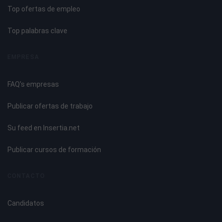
Plásticos.
Top ofertas de empleo
Vidrio.
Contenidos prácticos.
Top palabras clave
Elaboración de propuestas para el uso de materiales en
distintos escenarios.
EMPRESA
Ergonomía, Dimensiones Humanas.
Introducción.
FAQ's empresas
Clases de ergonomía.
Antropometría.
Publicar ofertas de trabajo
Biomecánica.
Calidad del aire.
Su feed en Insertia.net
Ruido.
La iluminación.
Publicar cursos de formación
Clases de luz.
Estilos de iluminación.
CONTACTO
El deslumbramiento.
Contenidos prácticos.
Candidatos
- Diseño ergonómico de instalaciones.