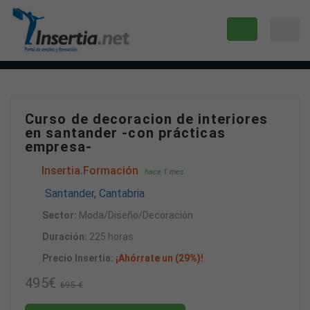
Curso de decoracion de interiores
en santander -con prácticas
empresa-
Insertia.Formación
hace 1 mes
Santander, Cantabria
Sector:
Moda/Diseño/Decoración
Duración:
225 horas
Precio Insertia:
¡Ahórrate un (29%)!
495€
695 €