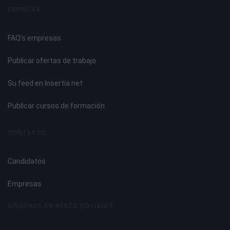
Tema 8. Intolerancia y Alergias a los Alimentos
EMPRESA
Conceptualización.
FAQ's empresas
Intolerancia a los alimentos.
Alergias alimentarias.
Publicar ofertas de trabajo
Su feed en Insertia.net
Publicar cursos de formación
CONTACTO
Candidatos
Empresas
SÍGUENOS EN REDES SOCIALES