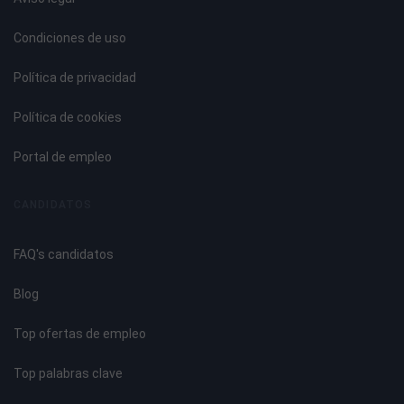
La nutrición del niño de 2-6 años.
Alimentación del niño escolar.
Condiciones de uso
Nutrición en la adolescencia.
Política de privacidad
Tema 6. La Dieta Equilibrada
Política de cookies
Introducción.
¿Qué es una dieta equilibrada?.
Portal de empleo
El consumo de alimentos en las distintas horas del día.
Los aditivos en los alimentos.
CANDIDATOS
La preparación de los alimentos.
Los menús escolares.
FAQ's candidatos
Tema 7. La Higiene Bucal
Blog
El cuidado de los dientes.
Top ofertas de empleo
Cómo lavarse los dientes.
Enfermedades bucodentales.
Top palabras clave