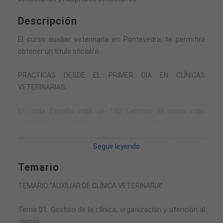
Descripción
El curso auxiliar veterinaria en Pontevedra, te permitirá
obtener un título oficial/a.
PRACTICAS DESDE EL PRIMER DIA EN CLÍNICAS
VETERINARIAS.
En toda España más de 100 Centros. El curso más
profesional y completo que puedes encontrar.
Seguir leyendo
Creemos en la atención personalizada y queremos
explicarte con detalle todas características y
Temario
posibilidades que tú precisas saber.
TEMARIO “AUXILIAR DE CLÍNICA VETERINARIA”
Déjanos tu contacto y te llamamos inmediatamente.
Tema 01: Gestión de la clínica, organización y atención al
Te proporcionamos el centro más cercano a tu domicilio o
cliente.