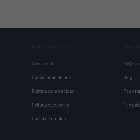
Masaje con pelota.
Caminar descalzo sintiendo los apoyos.
Balanceos, sintiendo el equilibrio en el apoyo.
7 - Exploración del pie.
8 - El pie en relación con toda la persona como uni
SOBRE NOSOTROS
CANDID
Las Partes del Pie:
Aviso legal
FAQ's c
- Los Dedos.
Condiciones de uso
Blog
- Colchón Metatarsiano.
- Bóveda Plantar o Istmo.
Política de privacidad
Top ofe
- Talón.
Política de cookies
Top pal
El pie desde la filosofía china:
Portal de empleo
- El ying – yang.
- Los chacras en el pie.