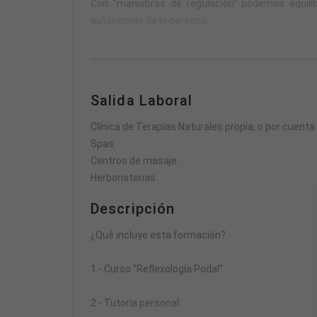
Con "maniobras de regulación" podemos equilib
autónomas de la persona.
Con este curso dominarás esta terapia tan apasi
Está considerada como la mejor Terapia para el Es
Salida Laboral
Clínica de Terapias Naturales propia, o por cuenta
Spas.
Centros de masaje.
Herboristerias.
Descripción
¿Qué incluye esta formación?
1.- Curso "Reflexología Podal"
2.- Tutoría personal: