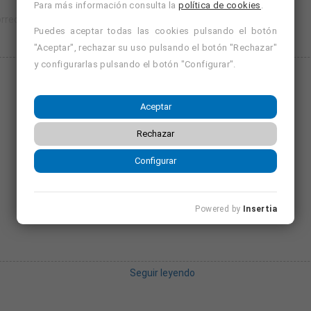
Para más información consulta la
política de cookies
.
rreo electrónico, para conseguir formarte adecuadamente.
Puedes aceptar todas las cookies pulsando el botón
"Aceptar", rechazar su uso pulsando el botón "Rechazar"
y configurarlas pulsando el botón "Configurar".
Seguir leyendo
et se te regala otro curso de "Remedios Naturales" valorado en 99€.
Aceptar
Rechazar
Configurar
Powered by
Insertia
Seguir leyendo