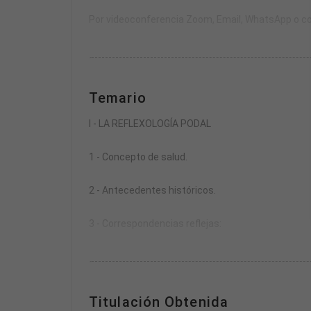
Por videoconferencia Zoom, Email, WhatsApp o co
3. - Todo el material didáctico es descargable.
4.- Por la compra del curso a través de Insertia.n
Temario
I - LA REFLEXOLOGÍA PODAL
1 - Concepto de salud.
2 - Antecedentes históricos.
3 - Correspondencias reflejas:
Primera correspondencia refleja.
Segunda correspondencia refleja.
Tercera correspondencia refleja.
Titulación Obtenida