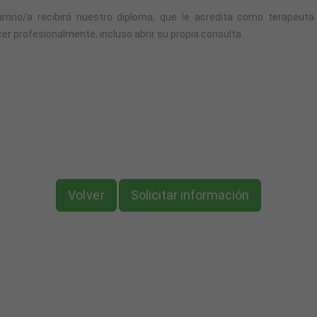
 alumno/a recibirá nuestro diploma, que le acredita como terapeuta 
cer profesionalmente, incluso abrir su propia consulta.
ercusión Psicológica en la persona.
ondencia:
Volver
Solicitar información