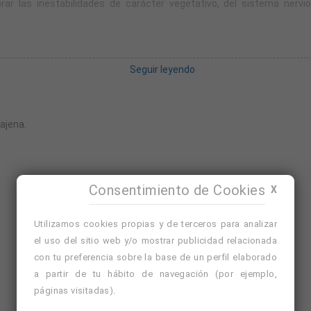
rar las inestabilidades de carácter vegetativo, del sistema nerv
onante, como efectiva.
Seguir leyendo
trés, así como para dolores articulares.
 ajena.
Consentimiento de Cookies
X
Utilizamos cookies propias y de terceros para analizar
el uso del sitio web y/o mostrar publicidad relacionada
con tu preferencia sobre la base de un perfil elaborado
a partir de tu hábito de navegación (por ejemplo,
páginas visitadas).