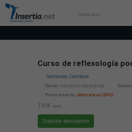
Curso de reflexología po
Santander, Cantabria
Sector:
Educación/Aprendizaje
Duraci
Precio Insertia:
¡Ahórrate un (20%)!
199€
250€
Solicitar descuento