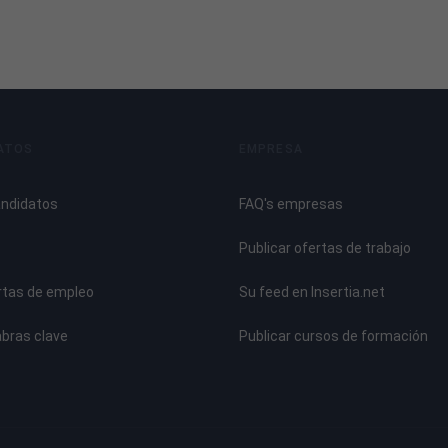
dad:
ATOS
EMPRESA
andidatos
FAQ's empresas
Publicar ofertas de trabajo
rtas de empleo
Su feed en Insertia.net
abras clave
Publicar cursos de formación