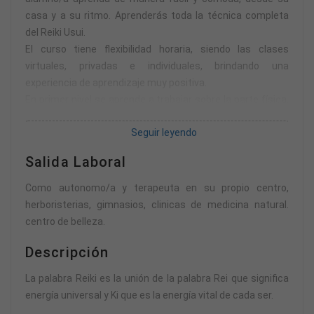
casa y a su ritmo. Aprenderás toda la técnica completa
del Reiki Usui.
El curso tiene flexibilidad horaria, siendo las clases
virtuales, privadas e individuales, brindando una
experiencia de aprendizaje muy positiva.
En primer nivel se aprende a trabajar sobre la parte física,
en segundo sobre la parte mental/emocional y en envió de
Seguir leyendo
reiki a distancia y en el tercero sobre la espiritual.
Salida Laboral
Como autonomo/a y terapeuta en su propio centro,
herboristerias, gimnasios, clinicas de medicina natural.
centro de belleza.
Descripción
La palabra Reiki es la unión de la palabra Rei que significa
energía universal y Ki que es la energía vital de cada ser.