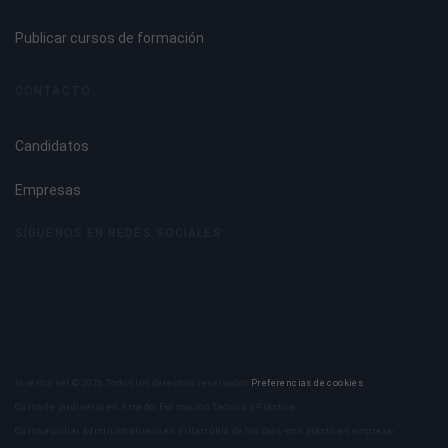
Shinpiden
Publicar cursos de formación
Los retos a los que nos enfrentamos en nuestra vida son
CONTACTO
siempre lecciones para el crecimiento de nuestra alma.
Candidatos
INDICE
Empresas
- Introducción.
- Mikao Usui. El descubridor del método.
SÍGUENOS EN REDES SOCIALES
- Los cinco principios.
- Iniciación del Nivel III .
- La energía.
- Sanación espiritual/karmica.
- Energías negativas.
- Seres e interferencia.
Insertia.net © 2026 Todos los derechos reservados
Preferencias de cookies
- Efectos de la interferencia.
Curso de jardinería en Arnedo: Formación Teórica y Práctica
- Causas de la interferencia.
Curso auxiliar administrativa/o en Villarrubia de los Ojos -con prácticas empresa-
- Vidas pasadas.