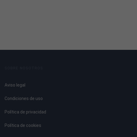
realidad presente, sin recordar el pasado ni adelantar el
futuro.
ÍNDICE
- Introducción
- ¿Quién puede iniciarse en segundo nivel?
- Efectos de la iniciación en nivel II
- Principios éticos.
SOBRE NOSOTROS
- El universo y la energía vital.
- Clasificación septenaria de los planos.
Aviso legal
- Símbolos.
- El espacio para las sesiones Reiki
Condiciones de uso
- Protocolo a seguir para terapeutas Reiki
- La enfermedad
Política de privacidad
- Puntos de tratamiento y algunas de sus
correspondencias
Política de cookies
- Posiciones para el tratamiento de Reiki.