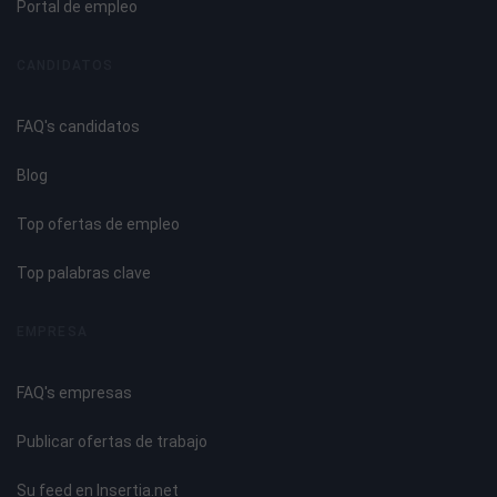
- Efectos y causas para la curación mental.
Portal de empleo
- Las puertas.
- Las emociones.
CANDIDATOS
- Tratar problemas emocionales con Reiki.
- Aplicaciones emocionales.
FAQ's candidatos
- Aplicación a distancia.
- Chakras en segundo nivel.
Blog
- Uso alternativo de los símbolos de Reiki.
- Seiheki chiryo.
Top ofertas de empleo
- Ejercicios y meditación.
- Protección Reiki contra heridas del alma.
Top palabras clave
- Reiki y cristales.
- Meditación con cristales.
EMPRESA
- Los chakras y sus minerales.
- Meditación con los símbolos de nivel II
FAQ's empresas
- Código deontológico.
- Autoaplicación 21 días.
Publicar ofertas de trabajo
Reiki nivel III
Su feed en Insertia.net