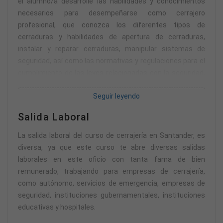
el alumno/a desarrolle las habilidades y conocimientos
necesarios para desempeñarse como cerrajero
profesional, que conozca los diferentes tipos de
cerraduras y habilidades de apertura de cerraduras,
instalar y reparar cerraduras, manipular sistemas de
seguridad, así como las normativas y regulaciones para el
cumplimiento de las leyes relacionadas con la seguridad,
la privacidad de los clientes y la protección de datos,
Seguir leyendo
aplicando los conocimientos adquiridos en un entorno
profesional real.
Salida Laboral
La salida laboral del curso de cerrajería en Santander, es
diversa, ya que este curso te abre diversas salidas
laborales en este oficio con tanta fama de bien
remunerado, trabajando para empresas de cerrajería,
como autónomo, servicios de emergencia, empresas de
seguridad, instituciones gubernamentales, instituciones
educativas y hospitales.