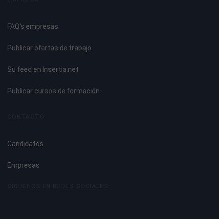
Factores de riesgo.
Las técnicas de Prevención.
FAQ's empresas
Técnicas preventivas específicas.
Consecuencias y daños derivados del trabajo.
Publicar ofertas de trabajo
Accidente de trabajo.
Enfermedad profesional.
Su feed en Insertia.net
Otras patologías derivadas del trabajo.
Normativa de prevención de riesgos laborales.
Publicar cursos de formación
Normativa de carácter internacional. Convenios de la
Organización Internacional del Trabajo.
CONTACTO
Normativa de la Unión Europea.
Normativa Nacional.
Candidatos
Normativa específica.
Empresas
SÍGUENOS EN REDES SOCIALES