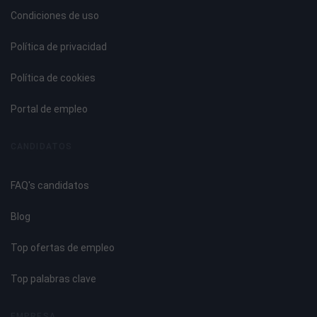
Condiciones de uso
UNIDAD DIDÁCTICA 5. MANTENIMIENTO Y REPARACIÓN DE
AVERÍAS
Política de privacidad
Diagnóstico de averías.
Política de cookies
Fases del diagnóstico de averías.
Cuesta girar la llave.
Portal de empleo
Lubricación de cerraduras.
Atasco en las cerraduras.
CANDIDATOS
Extracción de llaves partidas.
Reparación.
FAQ's candidatos
Mantenimiento de cerraduras.
Mantenimiento correctivo.
Blog
Elaboración de informes de las actividades desarrolladas.
Top ofertas de empleo
UNIDAD DIDÁCTICA 6. PREVENCIÓN DE RIESGOS
LABORALES
Top palabras clave
Los riesgos profesionales.
EMPRESA