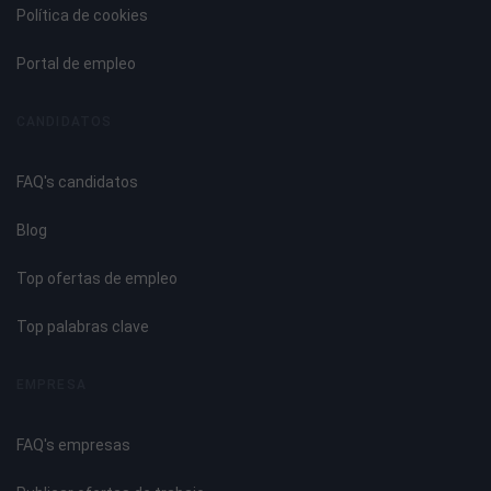
Contra objeciones.
Política de cookies
Demostración.
Negociación.
Portal de empleo
Cierre de la venta.
Anexo III. Elección de Adorno y Lazada.
CANDIDATOS
Anexo IV. Fidelización de Clientes.
FAQ's candidatos
UNIDAD DIDÁCTICA 6. GESTIÓN DE STOCKS
Blog
Los inventarios.
Métodos de gestión de inventarios.
Top ofertas de empleo
Métodos de gestión de stocks.
Modelos de gestión de stocks.
Top palabras clave
Anexo V. Costes de Presentación y Paquetería.
EMPRESA
UNIDAD DIDÁCTICA 7. ORGANIZACIÓN DEL PUNTO DE
VENTA
FAQ's empresas
Merchandising.