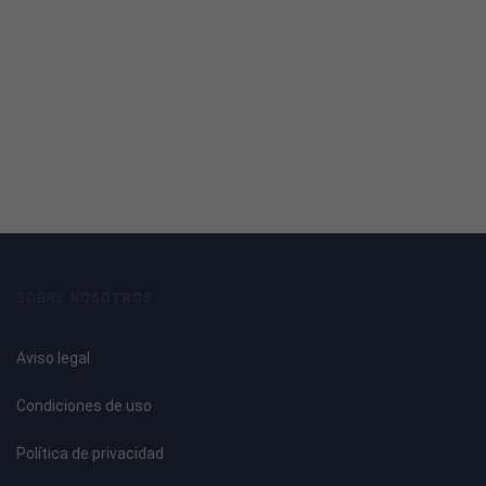
UNIDAD DIDÁCTICA 4. COMPORTAMIENTO DE COMPRA
Consumidor.
Comportamiento del consumidor.
Necesidades del consumidor.
Tipos de consumidores.
Análisis del comportamiento del consumidor.
Factores de influencia en la conducta del consumidor.
Modelos del comportamiento del consumidor.
UNIDAD DIDÁCTICA 5. TÉCNICAS DE VENTA
SOBRE NOSOTROS
Introducción.
Aviso legal
Tipos de ventas aplicadas al dependiente de comercio.
Técnicas de venta.
Condiciones de uso
Metodología que debe seguir el vendedor.
Cómo captar la atención.
Política de privacidad
Argumentación.