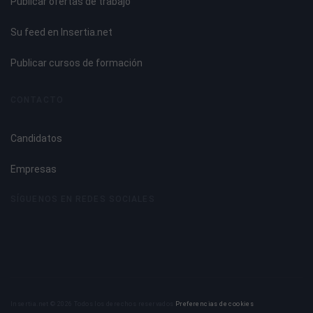
Publicar ofertas de trabajo
Condiciones ambientales.
Captación de clientes.
Su feed en Insertia.net
Diseño interior.
Situación de las secciones.
Publicar cursos de formación
Zonas y puntos de venta fríos y calientes.
Animación.
CONTACTO
Anexo VI. Decoración de Escaparates.
Anexo VII. Introducción a las Nuevas Tecnologías como
Candidatos
herramientas de trabajo en el pequeño comercio.
Empresas
UNIDAD DIDÁCTICA 8. TRATAMIENTO DE QUEJAS, DUDAS,
RECLAMACIONES Y OBJECIONES
SÍGUENOS EN REDES SOCIALES
Introducción.
¿Por qué surgen las reclamaciones?.
Directrices en el tratamiento de quejas y objeciones.
¿Qué hacer ante el cliente?.
¿Qué no hacer ante el cliente?.
Insertia.net © 2026 Todos los derechos reservados
Preferencias de cookies
Actitud ante las quejas y las reclamaciones.