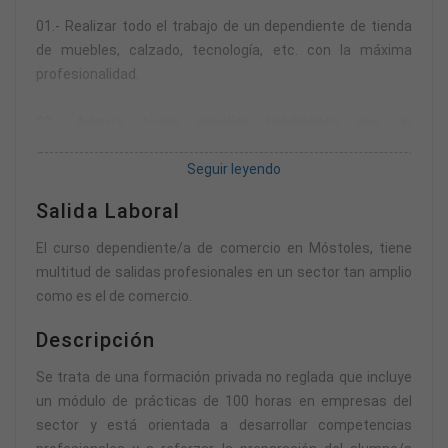
01.- Realizar todo el trabajo de un dependiente de tienda
de muebles, calzado, tecnología, etc. con la máxima
profesionalidad.
02.- Adquirir todas aquellas habilidades que un
dependiente/a de tienda de comercio debe saber, como
Seguir leyendo
son la atención al cliente, fidelización, control de stocks,
etc.
Salida Laboral
El curso dependiente/a de comercio en Móstoles, tiene
multitud de salidas profesionales en un sector tan amplio
como es el de comercio.
Descripción
Se trata de una formación privada no reglada que incluye
un módulo de prácticas de 100 horas en empresas del
sector y está orientada a desarrollar competencias