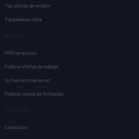
Top ofertas de empleo
Tema 7. Tramitación de Operaciones Básicas de Cobros y
Pagos
Top palabras clave
Operaciones Básicas de Cobro y Pago.
EMPRESA
Descripción de los Medios de Pago.
Modelos de Documentación de Cobro y Pago,
FAQ's empresas
convencionales o telemáticos.
Cumplimentación de libros de Caja y Bancos.
Publicar ofertas de trabajo
Impresos Correspondientes a los Servicios Bancarios
Básicos.
Su feed en Insertia.net
Gestión de Tesorería: Baca Online.
Publicar cursos de formación
Tema 8. Registro y Control Básico de Material y Equipos de
Oficina
CONTACTO
Descripción de Material y Equipos de Oficina.
Candidatos
Procedimiento de Aprovisionamiento de Material.
Gestión Básica de Inventarios.