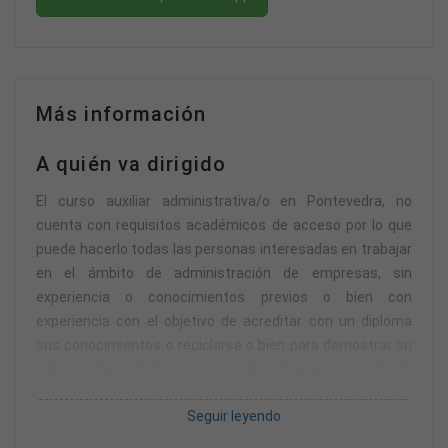
Más información
A quién va dirigido
El curso auxiliar administrativa/o en Pontevedra, no
cuenta con requisitos académicos de acceso por lo que
puede hacerlo todas las personas interesadas en trabajar
en el ámbito de administración de empresas, sin
experiencia o conocimientos previos o bien con
experiencia con el objetivo de acreditar con un diploma
sus conocimientos o reciclarse o bien para demostrar su
valía en las prácticas para poder obtener un contrato
laboral después de mucho tiempo sin ejercer o mucho
Seguir leyendo
tiempo en desempleo.