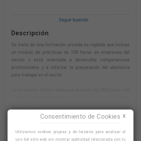
seguros, banca, energía, entre otros, haciendo tareas
administrativas relacionadas con la gestión de contratos,
Seguir leyendo
la atención al cliente y el seguimiento de incidencias.
Descripción
Se trata de una formación privada no reglada que incluye
un módulo de prácticas de 100 horas en empresas del
sector y está orientada a desarrollar competencias
profesionales y a reforzar la preparación del alumno/a
para trabajar en el sector.
La formación teórica tiene una duración de 300 horas y se
imparte en modalidad online, con un servicio de tutorías
para plantear dudas por teléfono o correo electrónico.
Seguir leyendo
Tendrás un máximo de seis meses para completar la
Consentimiento de Cookies
X
parte teórica, por lo que podrás avanzar a tu ritmo y
Temario
conectarte las 24 horas del día, los 7 días de la semana.
Utilizamos cookies propias y de terceros para analizar el
MODULO I. LA ACTIVIDAD EMPRESARIAL
uso del sitio web y/o mostrar publicidad relacionada con tu