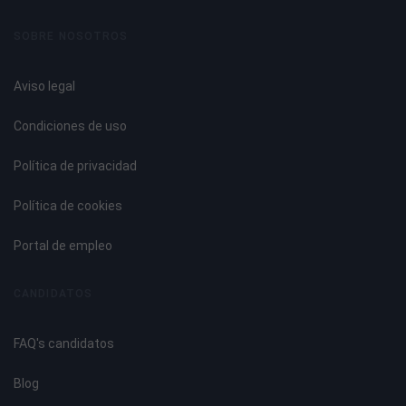
Tema 5. Tramitación de Correspondencia y Paquetería
SOBRE NOSOTROS
Circulación Interna de Correspondencia y Documentación.
Otros Canales y Medios de Comunicación.
Aviso legal
Servicio de Correos y Mensajería.
Embalaje y Empaquetado Básico.
Condiciones de uso
Tema 6. Cotejo de Documentación Administrativa Básica
Política de privacidad
Las Funciones Organizativas y su Documentación
Política de cookies
Asociada.
Normativa Básica Relacionada con la Documentación
Portal de empleo
Administrativa.
Los Documentos Comerciales y Administrativos.
CANDIDATOS
Documentos Justificativos de las Operaciones de
Compra-Venta.
FAQ's candidatos
Identificación de Nóminas.
Órdenes de Trabajo.
Blog
Impresos de las Administraciones Públicas.