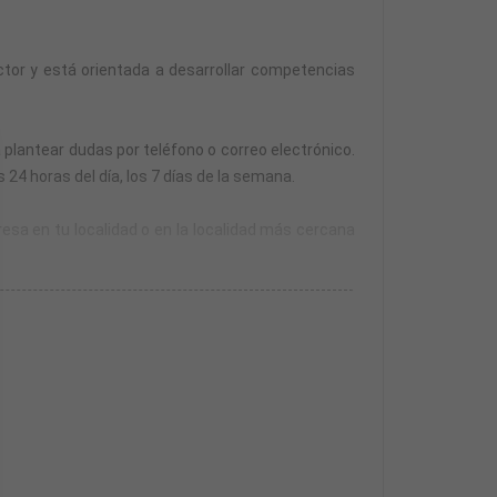
tor y está orientada a desarrollar competencias
 plantear dudas por teléfono o correo electrónico.
24 horas del día, los 7 días de la semana.
resa en tu localidad o en la localidad más cercana
esa.
n año para realizarlas desde la finalización de la