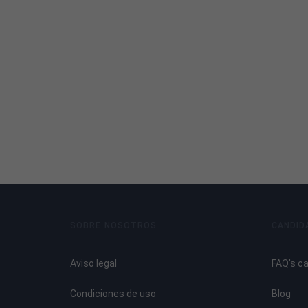
Las superficies en el jardín.
Escaleras y rampas.
Tema 5. Elementos Arquitectónicos en el Jardín
Muros.
Vallas.
Verjas y cancelas.
Estructuras decorativas.
Tema 6. Aspectos Básico en la Decoración de Jar
Puntos focales. Plantas y jardineras.
Herramientas y accesorios del jardín.
SOBRE NOSOTROS
CANDID
Elementos naturales en el jardín.
Ocio y juegos en el jardín.
Aviso legal
FAQ's c
Tema 7. Generalidades sobre Jardinería. Las Herra
Condiciones de uso
Blog