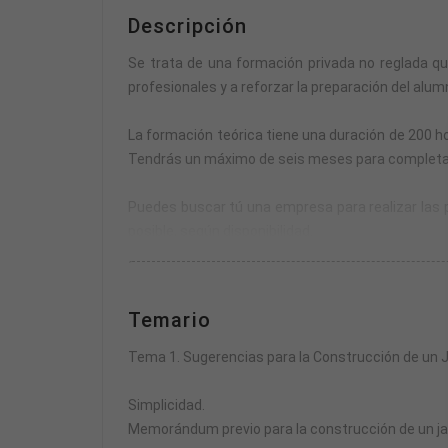
Descripción
Se trata de una formación privada no reglada q
profesionales y a reforzar la preparación del alumn
La formación teórica tiene una duración de 200 ho
Tendrás un máximo de seis meses para completar la
Puedes buscar tú una empresa para realizar las pr
posible, según disponibilidad.
La formación práctica se compone de un módulo de
Temario
El horario de las prácticas se fijará de mutuo ac
parte teórica.
Tema 1. Sugerencias para la Construcción de un J
En total, el curso acredita 300 horas entre formaci
Simplicidad.
Memorándum previo para la construcción de un ja
Se puede realizar el pago total o solicitar financi