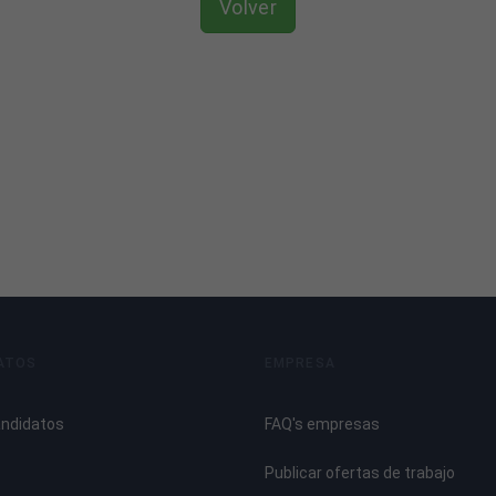
Volver
dines
ATOS
EMPRESA
andidatos
FAQ's empresas
mientas de Jardinería y la Poda del Jardín
Publicar ofertas de trabajo