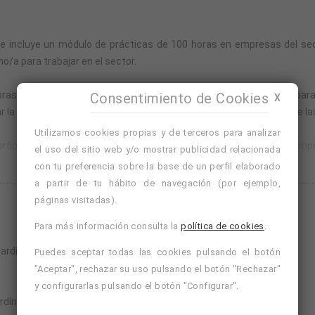
ue incluye un módulo de prácticas de 100 horas en empresas del sec
o/a para trabajar en el sector.
ras y se imparte en modalidad online, con un servicio de tutorías para
Consentimiento de Cookies
X
 parte teórica, por lo que podrás avanzar a tu ritmo y conectarte las 
Utilizamos cookies propias y de terceros para analizar
ácticas o, si lo prefieres, solicitar que la academia busque una emp
el uso del sitio web y/o mostrar publicidad relacionada
con tu preferencia sobre la base de un perfil elaborado
a partir de tu hábito de navegación (por ejemplo,
Seguir leyendo
 100 horas en una empresa del sector, tutorizado por la propia empr
páginas visitadas).
Para más información consulta la
política de cookies
.
uerdo entre la empresa y el alumno/a, y se dispondrá de un máximo de u
ardín
Puedes aceptar todas las cookies pulsando el botón
"Aceptar", rechazar su uso pulsando el botón "Rechazar"
ón teórica y práctica.
y configurarlas pulsando el botón "Configurar".
rdín.
ación, sujeta a aprobación y a costes adicionales.