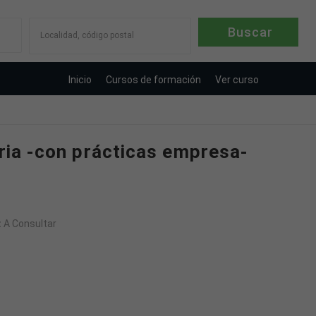
Localidad, código postal
Inicio
Cursos de formación
Ver curso
oria -con prácticas empresa-
:
A Consultar