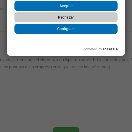
Aceptar
ucción y Mantenimiento de un Jardín
Rechazar
Configurar
Seguir leyendo
e jardín.
Powered by
Insertia
privada, obteniendo el alumno/a un diploma acreditativo privado por la 
ación positiva de la empresa en la que realice las prácticas).