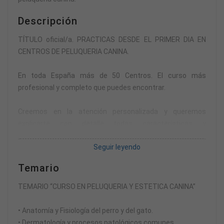
Descripción
TÍTULO oficial/a. PRACTICAS DESDE EL PRIMER DIA EN
CENTROS DE PELUQUERIA CANINA.
En toda España más de 50 Centros. El curso más
profesional y completo que puedes encontrar.
Creemos en la atención personalizada y queremos
explicarte con detalle todas características y
posibilidades que tú precisas saber.
Seguir leyendo
Déjanos tu contacto y te llamamos inmediatamente.
Temario
Te proporcionamos el centro más cercano a tu domicilio o
TEMARIO “CURSO EN PELUQUERIA Y ESTETICA CANINA”
tu comodidad.
• Anatomía y Fisiología del perro y del gato.
Facilidades de pago en cuotas a tu medida.
• Dermatología y procesos patológicos comunes.