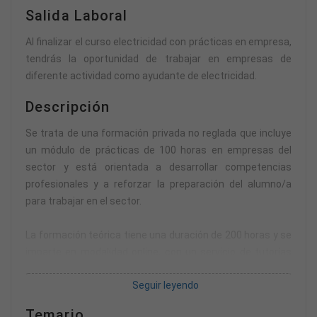
Salida Laboral
Al finalizar el curso electricidad con prácticas en empresa,
tendrás la oportunidad de trabajar en empresas de
diferente actividad como ayudante de electricidad.
Descripción
Se trata de una formación privada no reglada que incluye
un módulo de prácticas de 100 horas en empresas del
sector y está orientada a desarrollar competencias
profesionales y a reforzar la preparación del alumno/a
para trabajar en el sector.
La formación teórica tiene una duración de 200 horas y se
imparte en modalidad online, con un servicio de tutorías
para plantear dudas por teléfono o correo electrónico.
Seguir leyendo
Tendrás un máximo de seis meses para completar la
parte teórica, por lo que podrás avanzar a tu ritmo y
Temario