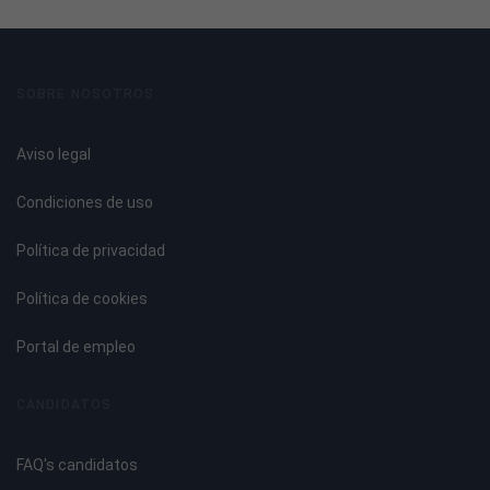
Estudio y mejora de métodos
Elaboración del nuevo método de trabajo
¿Qué es la Ergonomía?
Tipos de Ergonomía
SOBRE NOSOTROS
¿Por qué reducir las preparaciones? Beneficios del
Sistema SMED
Aviso legal
Tema 4. Gestión del Aprovisionamiento para el Montaje y
Condiciones de uso
Mantenimiento de las Redes Eléctricas
Política de privacidad
Organización de un almacén tipo: herramientas
informáticas.
Política de cookies
Hojas de entrega de materiales: especificaciones de
compras.
Portal de empleo
Control de existencias.
Condiciones de almacenamiento.
CANDIDATOS
MÓDULO 2. DIAGNÓSTICO, MANTENIMIENTO Y PUESTA EN
FAQ's candidatos
SERVICIO DE INSTALACIONES ELÉCTRICAS