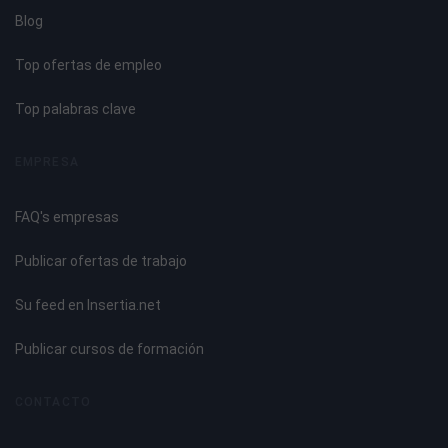
Blog
Tema 5. Diagnóstico de Averías de las Redes Eléctricas
Top ofertas de empleo
Redes aéreas y subterráneas.
Elementos que componen la red: apoyos, conductores,
Top palabras clave
canalizaciones, etc.
Equipos y medios a utilizar.
EMPRESA
Averías típicas en las redes eléctricas de baja tensión:
Aéreas y subterráneas.
FAQ's empresas
Causas y efectos que la producen.
Parámetros de funcionamiento de las instalaciones
Publicar ofertas de trabajo
eléctricas.
Técnicas de diagnóstico y localización de averías.
Su feed en Insertia.net
Pruebas y medidas.
Elaboración de informes.
Publicar cursos de formación
Tema 6. Mantenimiento de las Redes Eléctricas
CONTACTO
Análisis de la red. Elementos y circuitos afectados.