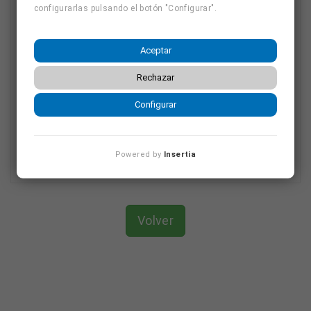
configurarlas pulsando el botón "Configurar".
alumno/a obtendrá el certificado de la realización del
mismo, indicando el tipo de formación, contenidos,
número de horas y fechas, para que puedas adjuntarlo a
Aceptar
tu CV.
Rechazar
Configurar
Comparte el curso:
Powered by
Insertia
Volver