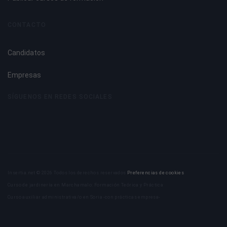
CONTACTO
Candidatos
Empresas
SÍGUENOS EN REDES SOCIALES
Insertia.net © 2026 Todos los derechos reservados
Preferencias de cookies
Curso de jardinería en Marchamalo: Formación Teórica y Práctica
Curso auxiliar administrativa/o en Soria -con prácticas empresa-