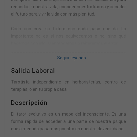
reconducir nuestra vida, conocer nuestro karma y acceder
al futuro para vivir la vida con más plenitud.
Cada uno crea su futuro con cada paso que da. Lo
importante no es si nos equivocamos o no, sino qué
hacemos con ello, si aprendemos o reiteramos el error.
Seguir leyendo
Pronto nos olvidamos de que heredamos unos patrones,
llenos de miedos, esperanzas, limitaciones, expectativas,
Salida Laboral
etc. Sabiendo esto, cuando una predicción nos parezca
desfavorable, sabremos a la vez, qué podemos hacer para
Tarotista independiente en herboristerías, centro de
modificar los resultados de nuestra conducta.
terapias, o en tu propia casa....
Trabajaremos en ello, ya que la predicción nos señala la
Descripción
consecuencia lógica de nuestras memorias, patrones y
habilidades. Lo que hará, que no sólo veamos la luz al final
El tarot evolutivo es un mapa del inconsciente. Es una
del túnel, sino que además, nos hagamos responsables al
forma rápida de acceder a una parte de nuestra psique
cien por cien de nuestro futuro.
que a menudo pasamos por alto en nuestro devenir diario.