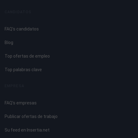
Aplicaciones del proceso.
Analogías y diferencias entre MIG y MAG.
CANDIDATOS
Material base en el soldeo MIG: Aluminio.
Clasificación y designación.
FAQ's candidatos
Componentes de aleación. Influencia en la soldabilidad.
Características físicas, químicas y mecánicas.
Blog
Propiedades principales.
Manipulación.
Top ofertas de empleo
Soldabilidad.
Aplicación.
Top palabras clave
UNIDAD DIDÁCTICA 4. PROCESO DE SOLDEO MIG PARA
EMPRESA
ALUMINIO
FAQ's empresas
Formas de las juntas.
Normas para la preparación de chaflanes.
Publicar ofertas de trabajo
Preparación de las uniones a soldar. Limpieza de los
bordes.
Su feed en Insertia.net
Método de punteado y su proceso de ejecución.