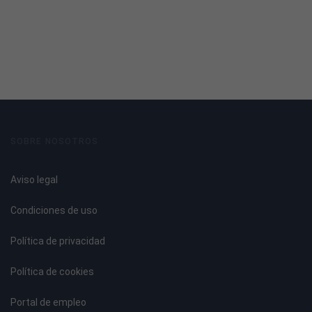
Introducción a la soldadura.
Tipos de soldadura.
Selección del método de soldadura.
Cálculo de la unión.
Disposiciones generales.
Soldeo en ángulo. Características.
Soldeo a tope. Características.
SOBRE NOSOTROS
Soldadura de la unión soldada.
Elementos de aluminio: posibilidades de unión.
Aviso legal
Roblonado.
Atornillado.
Condiciones de uso
Soldado.
Política de privacidad
UNIDAD DIDÁCTICA 3. TECNOLOGÍA DE SOLDEO MIG
Política de cookies
Fundamentos de la soldadura MIG.
Ventajas y limitaciones del proceso.
Portal de empleo