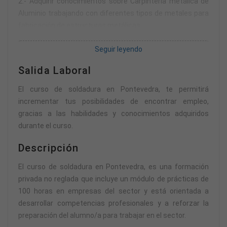
2.- Adquirir conocimientos sobre Carpintería metálica de
Aluminio trabajando con diferentes tipos de metales para
fabricación de estructuras metálicas.
3.- Aprender sobre la Seguridad en el trabajo y la
Seguir leyendo
legislación vigente del sector.
4.- Adquirir e interiorizar el vocabulario técnico profesional.
Salida Laboral
5- Aplicar los conocimientos adquiridos en un entorno
profesional real.
El curso de soldadura en Pontevedra, te permitirá
incrementar tus posibilidades de encontrar empleo,
gracias a las habilidades y conocimientos adquiridos
durante el curso.
Descripción
El curso de soldadura en Pontevedra, es una formación
privada no reglada que incluye un módulo de prácticas de
100 horas en empresas del sector y está orientada a
desarrollar competencias profesionales y a reforzar la
preparación del alumno/a para trabajar en el sector.