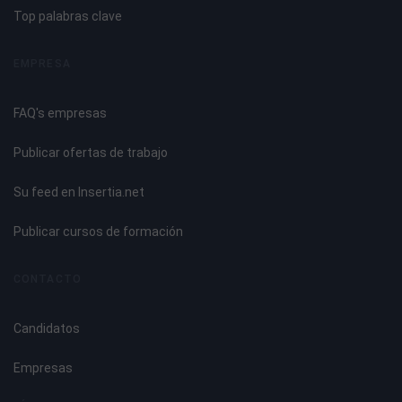
Introducción.
Top palabras clave
Preparaciones básicas de repostería y pastelería:
Postres y helados.
EMPRESA
UNIDAD DIDÁCTICA 12. COCINA REGIONAL Y NACIONAL
FAQ's empresas
Cocina regional.
Publicar ofertas de trabajo
Platos más representativos de la cocina nacional.
Cocina internacional.
Su feed en Insertia.net
Cocinas del mundo.
Publicar cursos de formación
CONTACTO
Candidatos
Empresas