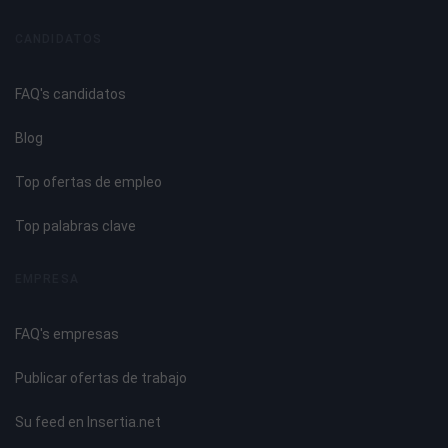
Aplicaciones del proceso.
Analogías y diferencias entre MIG y MAG.
CANDIDATOS
Material base en el soldeo MIG: Aluminio.
Clasificación y designación.
FAQ's candidatos
Componentes de aleación. Influencia en la soldabilidad.
Características físicas, químicas y mecánicas.
Blog
Propiedades principales.
Manipulación.
Top ofertas de empleo
Soldabilidad.
Aplicación.
Top palabras clave
UNIDAD DIDÁCTICA 4. PROCESO DE SOLDEO MIG PARA
EMPRESA
ALUMINIO
FAQ's empresas
Formas de las juntas.
Normas para la preparación de chaflanes.
Publicar ofertas de trabajo
Preparación de las uniones a soldar. Limpieza de los
bordes.
Su feed en Insertia.net
Método de punteado y su proceso de ejecución.