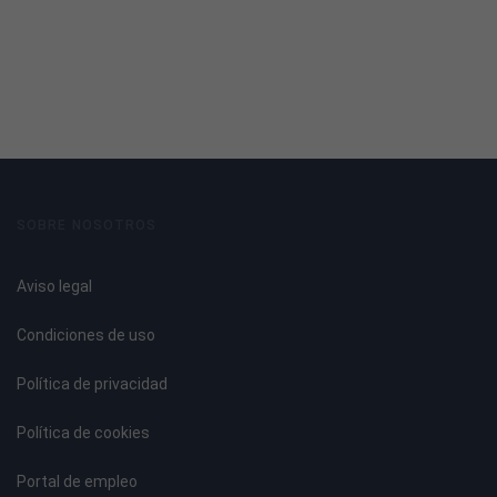
Introducción a la soldadura.
Tipos de soldadura.
Selección del método de soldadura.
Cálculo de la unión.
Disposiciones generales.
Soldeo en ángulo. Características.
Soldeo a tope. Características.
SOBRE NOSOTROS
Soldadura de la unión soldada.
Elementos de aluminio: posibilidades de unión.
Aviso legal
Roblonado.
Atornillado.
Condiciones de uso
Soldado.
Política de privacidad
UNIDAD DIDÁCTICA 3. TECNOLOGÍA DE SOLDEO MIG
Política de cookies
Fundamentos de la soldadura MIG.
Ventajas y limitaciones del proceso.
Portal de empleo