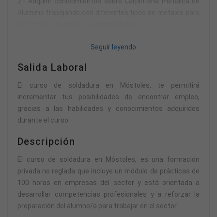
2.- Adquirir conocimientos sobre Carpintería metálica de
Aluminio trabajando con diferentes tipos de metales para
fabricación de estructuras metálicas.
3.- Aprender sobre la Seguridad en el trabajo y la
Seguir leyendo
legislación vigente del sector.
4.- Adquirir e interiorizar el vocabulario técnico profesional.
Salida Laboral
5- Aplicar los conocimientos adquiridos en un entorno
profesional real.
El curso de soldadura en Móstoles, te permitirá
incrementar tus posibilidades de encontrar empleo,
gracias a las habilidades y conocimientos adquiridos
durante el curso.
Descripción
El curso de soldadura en Móstoles, es una formación
privada no reglada que incluye un módulo de prácticas de
100 horas en empresas del sector y está orientada a
desarrollar competencias profesionales y a reforzar la
preparación del alumno/a para trabajar en el sector.