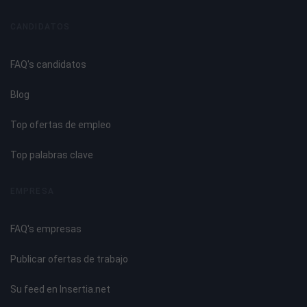
Aplicaciones del proceso.
Analogías y diferencias entre MIG y MAG.
CANDIDATOS
Material base en el soldeo MIG: Aluminio.
Clasificación y designación.
FAQ's candidatos
Componentes de aleación. Influencia en la soldabilidad.
Características físicas, químicas y mecánicas.
Blog
Propiedades principales.
Manipulación.
Top ofertas de empleo
Soldabilidad.
Aplicación.
Top palabras clave
UNIDAD DIDÁCTICA 4. PROCESO DE SOLDEO MIG PARA
EMPRESA
ALUMINIO
FAQ's empresas
Formas de las juntas.
Normas para la preparación de chaflanes.
Publicar ofertas de trabajo
Preparación de las uniones a soldar. Limpieza de los
bordes.
Su feed en Insertia.net
Método de punteado y su proceso de ejecución.