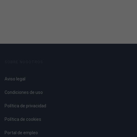
Introducción a la soldadura.
Tipos de soldadura.
Selección del método de soldadura.
Cálculo de la unión.
Disposiciones generales.
Soldeo en ángulo. Características.
Soldeo a tope. Características.
SOBRE NOSOTROS
Soldadura de la unión soldada.
Elementos de aluminio: posibilidades de unión.
Aviso legal
Roblonado.
Atornillado.
Condiciones de uso
Soldado.
Política de privacidad
UNIDAD DIDÁCTICA 3. TECNOLOGÍA DE SOLDEO MIG
Política de cookies
Fundamentos de la soldadura MIG.
Ventajas y limitaciones del proceso.
Portal de empleo