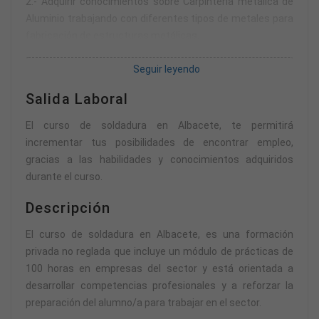
2.- Adquirir conocimientos sobre Carpintería metálica de
Aluminio trabajando con diferentes tipos de metales para
fabricación de estructuras metálicas.
3.- Aprender sobre la Seguridad en el trabajo y la
Seguir leyendo
legislación vigente del sector.
4.- Adquirir e interiorizar el vocabulario técnico profesional.
Salida Laboral
5- Aplicar los conocimientos adquiridos en un entorno
profesional real.
El curso de soldadura en Albacete, te permitirá
incrementar tus posibilidades de encontrar empleo,
gracias a las habilidades y conocimientos adquiridos
durante el curso.
Descripción
El curso de soldadura en Albacete, es una formación
privada no reglada que incluye un módulo de prácticas de
100 horas en empresas del sector y está orientada a
desarrollar competencias profesionales y a reforzar la
preparación del alumno/a para trabajar en el sector.