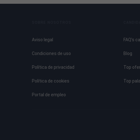
Puntos focales. Plantas y jardineras.
Herramientas y accesorios del jardín.
SOBRE NOSOTROS
CANDID
Elementos naturales en el jardín.
Ocio y juegos en el jardín.
Aviso legal
FAQ's c
Tema 7. Generalidades sobre Jardinería. Las Herra
Condiciones de uso
Blog
Las herramientas de jardinería.
Política de privacidad
Top ofe
La poda.
Política de cookies
Top pal
Portal de empleo
Tema 8. Aplicaciones de las Plantas en los Jardin
Las enredaderas.
Las plantas bulbosas.
Las plantas aromáticas.
La rocalla.