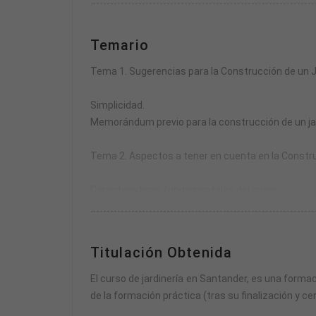
La formación práctica se compone de un módulo de
Temario
El horario de las prácticas se fijará de mutuo ac
parte teórica.
Tema 1. Sugerencias para la Construcción de un J
En total, el curso acredita 300 horas entre formaci
Simplicidad.
Memorándum previo para la construcción de un ja
Se puede realizar el pago total o solicitar financi
Tema 2. Aspectos a tener en cuenta en la Constr
Características fundamentales del suelo.
Enmienda de suelos.
Los abonos.
Plagas, enfermedades y enemigos de las plantas d
Titulación Obtenida
Tema 3. Diseño de Jardines. Elementos Básicos
El curso de jardinería en Santander, es una formac
de la formación práctica (tras su finalización y cer
Estilos de jardín.