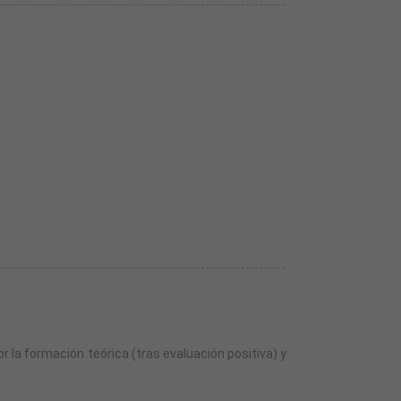
esa.
n año para realizarlas desde la finalización de la
r la formación teórica (tras evaluación positiva) y