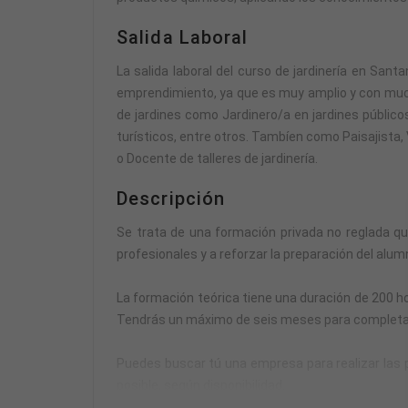
Salida Laboral
La salida laboral del curso de jardinería en Sant
emprendimiento, ya que es muy amplio y con muc
de jardines como Jardinero/a en jardines público
turísticos, entre otros. Tambíen como Paisajista, 
o Docente de talleres de jardinería.
Descripción
Se trata de una formación privada no reglada q
profesionales y a reforzar la preparación del alumn
La formación teórica tiene una duración de 200 ho
Tendrás un máximo de seis meses para completar la
Puedes buscar tú una empresa para realizar las pr
posible, según disponibilidad.