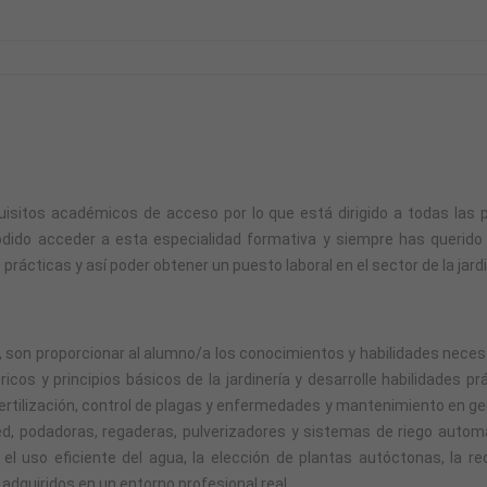
quisitos académicos de acceso por lo que está dirigido a todas las 
odido acceder a esta especialidad formativa y siempre has querido t
rácticas y así poder obtener un puesto laboral en el sector de la jardi
, son proporcionar al alumno/a los conocimientos y habilidades necesar
cos y principios básicos de la jardinería y desarrolle habilidades p
 fertilización, control de plagas y enfermedades y mantenimiento en 
d, podadoras, regaderas, pulverizadores y sistemas de riego autom
 el uso eficiente del agua, la elección de plantas autóctonas, la 
dquiridos en un entorno profesional real.