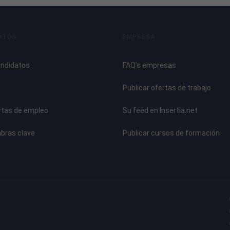
ATOS
EMPRESA
andidatos
FAQ's empresas
mientas de Jardinería y la Poda del Jardín
Publicar ofertas de trabajo
rtas de empleo
Su feed en Insertia.net
abras clave
Publicar cursos de formación
es