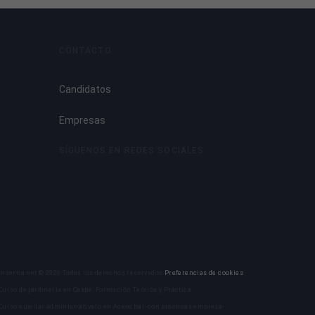
CONTACTO
Candidatos
Empresas
SÍGUENOS EN REDES SOCIALES
Insertia.net © 2026 Todos los derechos reservados
Preferencias de cookies
Curso de jardinería en Caspe: Formación Teórica y Práctica
Curso auxiliar administrativa/o en Aceuchal -con prácticas empresa-