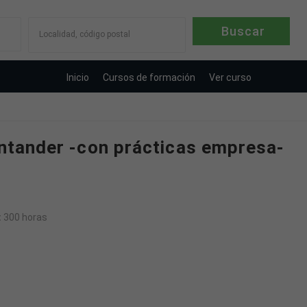
Localidad, código postal
Inicio
Cursos de formación
Ver curso
antander -con prácticas empresa-
:
300 horas