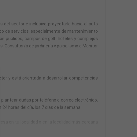
s del sector e inclusive proyectarlo hacia el auto
po de servicios, especialmente de mantenimiento
ios públicos, campos de golf, hoteles y complejos
, Consultor/a de jardinería y paisajismo o Monitor
tor y está orientada a desarrollar competencias
 plantear dudas por teléfono o correo electrónico.
24 horas del día, los 7 días de la semana.
resa en tu localidad o en la localidad más cercana