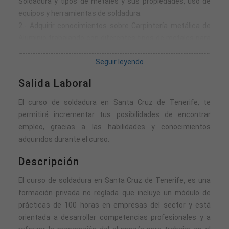
Soldadura y tipos de metales y sus propiedades, uso de
equipos y herramientas de soldadura.
2.- Adquirir conocimientos sobre Carpintería metálica de
Aluminio trabajando con diferentes tipos de metales para
fabricación de estructuras metálicas.
Seguir leyendo
3.- Aprender sobre la Seguridad en el trabajo y la
legislación vigente del sector.
Salida Laboral
4.- Adquirir e interiorizar el vocabulario técnico profesional.
5- Aplicar los conocimientos adquiridos en un entorno
El curso de soldadura en Santa Cruz de Tenerife, te
profesional real.
permitirá incrementar tus posibilidades de encontrar
empleo, gracias a las habilidades y conocimientos
adquiridos durante el curso.
Descripción
El curso de soldadura en Santa Cruz de Tenerife, es una
formación privada no reglada que incluye un módulo de
prácticas de 100 horas en empresas del sector y está
orientada a desarrollar competencias profesionales y a