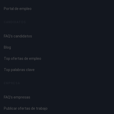
Ventajas y limitaciones del proceso.
Aplicaciones del proceso.
Portal de empleo
Analogías y diferencias entre MIG y MAG.
Material base en el soldeo MIG: Aluminio.
CANDIDATOS
Clasificación y designación.
Componentes de aleación. Influencia en la soldabilidad.
FAQ's candidatos
Características físicas, químicas y mecánicas.
Propiedades principales.
Blog
Manipulación.
Soldabilidad.
Top ofertas de empleo
Aplicación.
Top palabras clave
UNIDAD DIDÁCTICA 4. PROCESO DE SOLDEO MIG PARA
ALUMINIO
EMPRESA
Formas de las juntas.
FAQ's empresas
Normas para la preparación de chaflanes.
Preparación de las uniones a soldar. Limpieza de los
Publicar ofertas de trabajo
bordes.