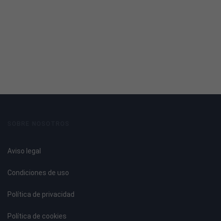
ELEMENTOS DE ALUMINIO
Introducción a la soldadura.
Tipos de soldadura.
Selección del método de soldadura.
Cálculo de la unión.
Disposiciones generales.
Soldeo en ángulo. Características.
Soldeo a tope. Características.
Soldadura de la unión soldada.
SOBRE NOSOTROS
Elementos de aluminio: posibilidades de unión.
Roblonado.
Aviso legal
Atornillado.
Soldado.
Condiciones de uso
UNIDAD DIDÁCTICA 3. TECNOLOGÍA DE SOLDEO MIG
Política de privacidad
Fundamentos de la soldadura MIG.
Política de cookies