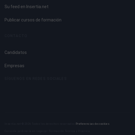
Método de punteado y su proceso de ejecución.
Su feed en Insertia.net
Conocimiento de los elementos que componen la
instalación de soldadura MIG para aluminio: Generador de
Publicar cursos de formación
corriente: Máquina sinérgica. Unidad de alimentación del
hilo. Botellas de gas inerte. Manorreductorcaudalímetro.
CONTACTO
Gases industriales para el soldeo.
Instalación, puesta a punto y manejo de la instalación de
Candidatos
soldadura MIG para aluminio.
Mantenimiento de primer nivel de la instalación de
Empresas
soldadura.
Útiles de sujeción.
SÍGUENOS EN REDES SOCIALES
Tipos de gases inertes utilizados, sus características,
aplicaciones e influencia en el proceso de soldeo.
Tipos de hilos utilizados, diámetros, designación,
composición, características y aplicaciones. Formas de
conservación.
Formas de transferencia.
Insertia.net © 2026 Todos los derechos reservados
Preferencias de cookies
Conocimiento y regulación de los parámetros principales
Curso de jardinería en Legazpi: Formación Teórica y Práctica
en la soldadura MIG de aluminio. Polaridad de la corriente.