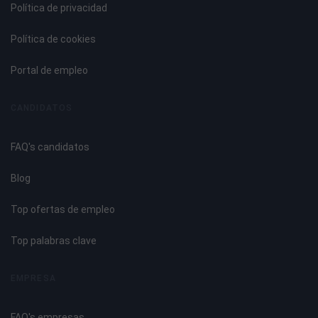
Política de privacidad
- Ho opono pono y péndulo hebreo.
- Ana Becoaj.
Política de cookies
- Tarjetas Mascotas.
- Protocolo depresión.
Portal de empleo
- Protocolo violencia de género.
- Protocolo duelo.
CANDIDATOS
- Protocolo utero.
- Protocolo adicción.
FAQ's candidatos
- Protocolo adelgazar.
- Protocolo economía.
Blog
- Protocolo sanar relaciones amorosas.
- Protocolo depresión.
Top ofertas de empleo
- Protocolo tiroides.
- Protocolo lupus.
Top palabras clave
- Protocolo artrosis/artritis.
EMPRESA
FAQ's empresas