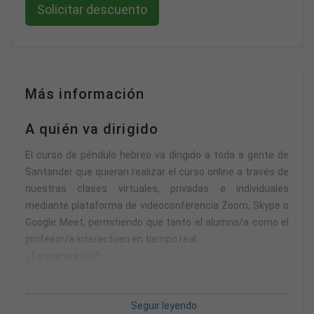
Solicitar descuento
Más información
A quién va dirigido
El curso de péndulo hebreo va dirigido a toda a gente de
Santander que quieran realizar el curso online a través de
nuestras clases virtuales, privadas e individuales
mediante plataforma de videoconferencia Zoom, Skype o
Google Meet, permitiendo que tanto el alumno/a como el
profesor/a interactuen en tiempo real.
¿Te suena esto?
«Estoy buscando respuesta y sanación sobre mi situación
económica, amorosa y de salud, pero no las encuentro»
Seguir leyendo
«Hago varias terapias para ayudar a los demás, pero