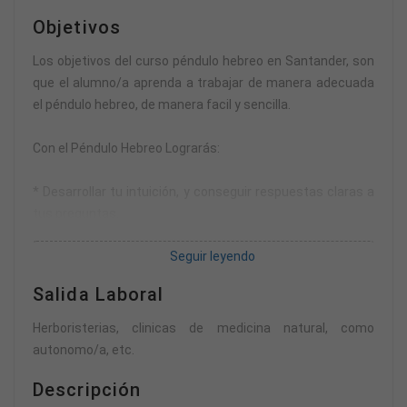
muchas veces no obtengo buenos resultados con mis
Objetivos
trabajos»
«No sé trabajar bien con el péndulo, me gustaría saber
Los objetivos del curso péndulo hebreo en Santander, son
hacer preguntas personales para mi o mis pacientes»
que el alumno/a aprenda a trabajar de manera adecuada
«Necesito ampliar mis conocimientos sobre terapias»
el péndulo hebreo, de manera facil y sencilla.
SI ALGUNAS DE ESTAS AFIRMACIONES RESUENA CONTIGO,
Con el Péndulo Hebreo Lograrás:
DEFINITIVAMENTE…¡ESTE CURSO ES PARA TI!
* Desarrollar tu intuición, y conseguir respuestas claras a
tus preguntas.
* Realizar sanaciones profundas, en ti y en otras personas
Seguir leyendo
inclusive a distancia.
* Diagnosticar desequilibrios que pueden generar
Salida Laboral
enfermedades.
* Aprender a seleccionar, usar y colocar la etiqueta
Herboristerias, clinicas de medicina natural, como
correcta para cada sesión.
autonomo/a, etc.
* Destrabar las diversas áreas de tu vida, energías, que
Descripción
están bloqueadas y que todo te fluya correctamente.