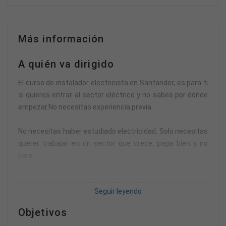
Más información
A quién va dirigido
El curso de instalador electricista en Santander, es para ti
si quieres entrar al sector eléctrico y no sabes por dónde
empezar.No necesitas experiencia previa.
No necesitas haber estudiado electricidad. Solo necesitas
querer trabajar en un sector que crece, paga bien y no
para.
Es ideal si vienes de hostelería, retail, logística o cualquier
Seguir leyendo
trabajo donde sientes que no hay futuro.
Objetivos
También si eres joven y no quieres perder años en una