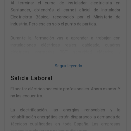
carrera universitaria que no te garantiza nada.
Al terminar el curso de instalador electricista en
Santander, obtendrás el carnet oficial de Instalador
Si buscas un oficio real, con demanda real y un salario que
Electricista Básico, reconocido por el Ministerio de
mejora con el tiempo, esto es para ti.
Industria. Pero eso es solo el punto de partida.
Durante la formación vas a aprender a trabajar con
instalaciones eléctricas reales: cableado, cuadros
eléctricos, normativa RBT, seguridad eléctrica y
prevención de riesgos. Todo con metodología práctica,
Seguir leyendo
aplicado desde el primer día en entornos reales.
Salida Laboral
No memorizas. Haces.
El sector eléctrico necesita profesionales. Ahora mismo. Y
Además desarrollas habilidades que las empresas valoran:
no los encuentra.
comunicación, trabajo en equipo, gestión digital. Porque
ser buen técnico no es solo saber conectar cables.
La electrificación, las energías renovables y la
rehabilitación energética están disparando la demanda de
El objetivo final no es que tengas un papel. Es que estés
técnicos cualificados en toda España. Las empresas
listo para trabajar.
buscan instaladores y no hay suficientes.