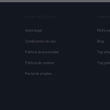
Puesta en marcha eléctrica.
Sistema de alumbrado.
Sistemas eléctricos auxiliares.
SOBRE NOSOTROS
CANDID
Sistema de inyección.
Aviso legal
FAQ's c
TEMA 6 CARROCERÍA I. DEFINICIÓN, TIPOS Y MAT
Condiciones de uso
Blog
La carrocería.
Tipos de carrocería.
Política de privacidad
Top ofe
Materiales.
Política de cookies
Top pal
Identificación de los materiales.
Herramientas para la carrocería.
Portal de empleo
Instalaciones necesarias.
TEMA 7 CARROCERÍA II. PROCESOS DE REPARACI
Análisis del daño.
Proceso de reparación en frío.