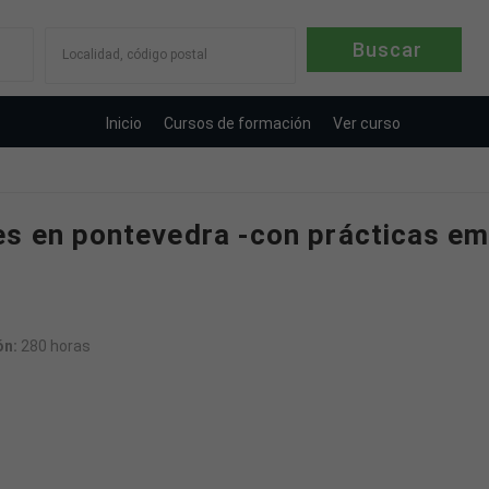
Localidad, código postal
Inicio
Cursos de formación
Ver curso
s en pontevedra -con prácticas e
ón:
280 horas