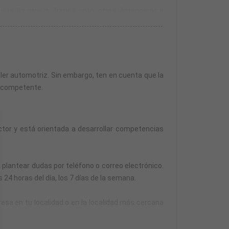
ías, líquidos de frenos, entre otros. Aprenderás a
s comunes en los vehículos. Aprenderás a utilizar
ler automotriz. Sin embargo, ten en cuenta que la
reemplazo de componentes eléctricos, sustitución
e competente.
ra segura.
pos de protección personal, manipulación segura de
tor y está orientada a desarrollar competencias
 la comunicación efectiva en el entorno de trabajo.
 plantear dudas por teléfono o correo electrónico.
ente.
24 horas del día, los 7 días de la semana.
resa en tu localidad o en la localidad más cercana