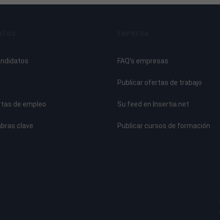
ATOS
EMPRESA
andidatos
FAQ's empresas
ERIALES
Publicar ofertas de trabajo
rtas de empleo
Su feed en Insertia.net
abras clave
Publicar cursos de formación
ÓN