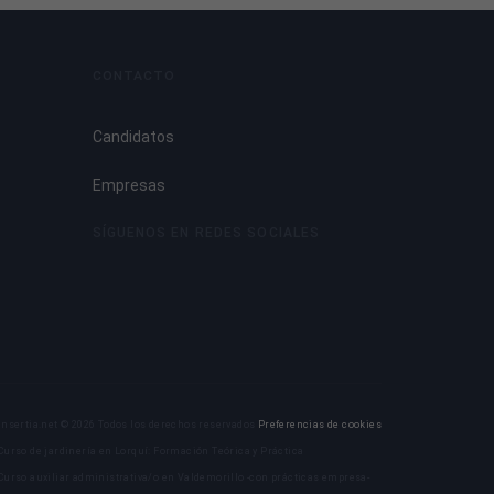
CONTACTO
Candidatos
Empresas
SÍGUENOS EN REDES SOCIALES
Insertia.net © 2026 Todos los derechos reservados
Preferencias de cookies
Curso de jardinería en Lorquí: Formación Teórica y Práctica
Curso auxiliar administrativa/o en Valdemorillo -con prácticas empresa-