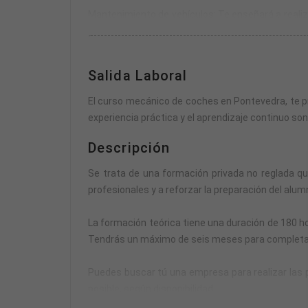
Mantenimiento de vehículos: Te enseñará a realiza
realizar inspecciones visuales y verificar el estado
Diagnóstico y resolución de problemas: Te propor
Salida Laboral
herramientas y equipos de diagnóstico para soluc
El curso mecánico de coches en Pontevedra, te pr
Reparaciones básicas: Adquirirás habilidades pr
experiencia práctica y el aprendizaje continuo s
de neumáticos y reparación de sistemas de escap
Descripción
Seguridad en el taller: Te formará en prácticas d
Se trata de una formación privada no reglada q
herramientas y el cumplimiento de normas de segu
profesionales y a reforzar la preparación del alumn
Ética y atención al cliente: También puede incluir
La formación teórica tiene una duración de 180 ho
Estos aspectos son importantes para desarrollar ha
Tendrás un máximo de seis meses para completar la
Puedes buscar tú una empresa para realizar las pr
posible, según disponibilidad.