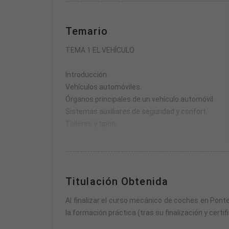
La formación práctica se compone de un módulo de
Temario
El horario de las prácticas se fijará de mutuo ac
parte teórica.
TEMA 1 EL VEHÍCULO
En total, el curso acredita 280 horas entre formaci
Introducción.
Vehículos automóviles.
Se puede realizar el pago total o solicitar financi
Órganos principales de un vehículo automóvil.
Sistemas auxiliares de seguridad y confort.
Talleres y tipos.
TEMA 2 EL MOTOR
Motor: definición y tipos.
Titulación Obtenida
Potencia del motor, par motor y curvas caracterís
Componentes del motor.
Al finalizar el curso mecánico de coches en Ponte
Comparación entre motores de explosión y motore
la formación práctica (tras su finalización y certif