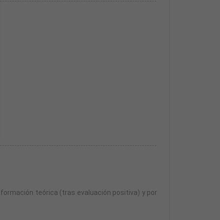
esa.
n año para realizarlas desde la finalización de la
formación teórica (tras evaluación positiva) y por